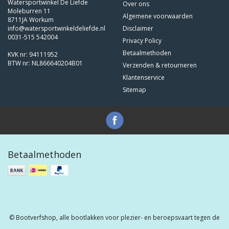
Watersportwinkel De Liefde
Over ons
Moleburren 11
Algemene voorwaarden
8711JA Workum
info@watersportwinkeldeliefde.nl
Disclaimer
0031-515 542004
Privacy Policy
Betaalmethoden
KVK nr: 94111952
BTW nr: NL866640204B01
Verzenden & retourneren
Klantenservice
Sitemap
Betaalmethoden
© Bootverfshop, alle bootlakken voor plezier- en beroepsvaart tegen de