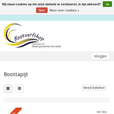
Wij slaan cookies op om onze website te verbeteren. Is dat akkoord?
Ja
Toggle
navigation
Nee
Meer over cookies »
Inloggen
Boottapijt
Meest bekeken
Incl. btw
-5%