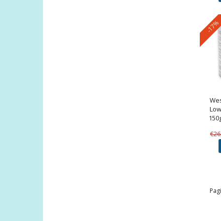
-17%
Wes
Low 
150
€26
Pagi