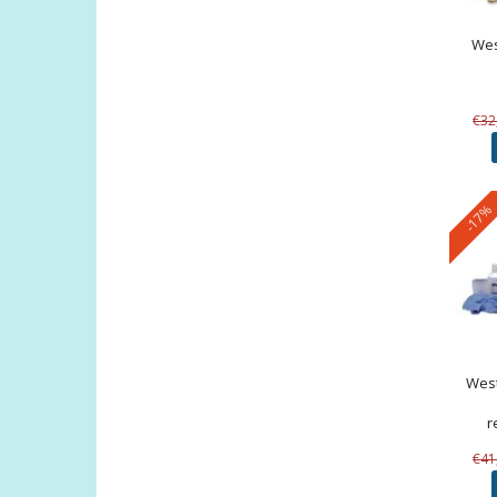
Wes
€32
-17%
Wes
r
€41