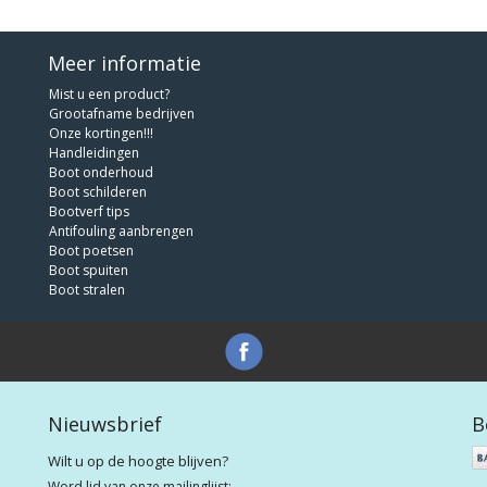
Meer informatie
Mist u een product?
Grootafname bedrijven
Onze kortingen!!!
Handleidingen
Boot onderhoud
Boot schilderen
Bootverf tips
Antifouling aanbrengen
Boot poetsen
Boot spuiten
Boot stralen
Nieuwsbrief
B
Wilt u op de hoogte blijven?
Word lid van onze mailinglijst: