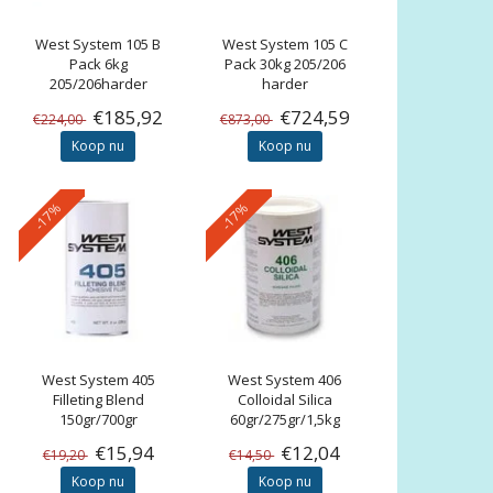
West System
105 B
West System
105 C
Pack 6kg
Pack 30kg 205/206
205/206harder
harder
€185,92
€724,59
€224,00
€873,00
Koop nu
Koop nu
-17%
-17%
West System
405
West System
406
Filleting Blend
Colloidal Silica
150gr/700gr
60gr/275gr/1,5kg
€15,94
€12,04
€19,20
€14,50
Koop nu
Koop nu