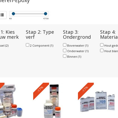
neren-Epoxy
€
0
€
750
1: Kies
Stap 2: Type
Stap 3:
Stap 4:
 uw merk
verf
Ondergrond
Materia
ssel
(2)
2 Component
(1)
Bovenwater
(1)
Hout ged
Onderwater
(1)
Hout bla
Binnen
(1)
-17%
-17%