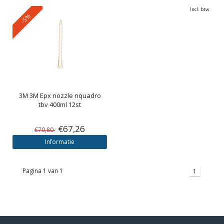
Incl. btw
-5%
3M
3M Epx nozzle nquadro
tbv 400ml 12st
€67,26
€70,80
Informatie
Pagina 1 van 1
1