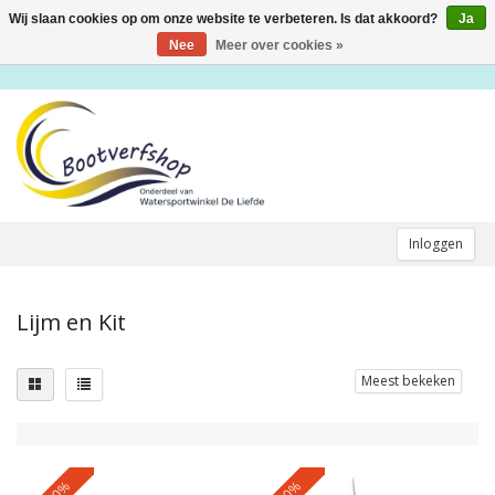
Wij slaan cookies op om onze website te verbeteren. Is dat akkoord?
Ja
Toggle
navigation
Nee
Meer over cookies »
Inloggen
Lijm en Kit
Meest bekeken
-10%
-10%