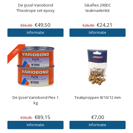
De ijssel
Variobond
Sikaflex 290DC
Thixotrope set epoxy
teaknadenkit
€49,50
€24,21
€55,00
€26,90
Informatie
Informatie
-10%
De ijssel
Variobond Flex 1
Teakproppen 8/10/12 mm
kg
€89,15
€7,00
€99,05
Informatie
Informatie