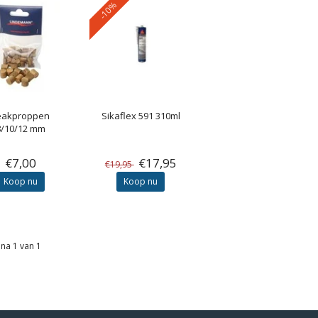
-10%
eakproppen
Sikaflex 591 310ml
8/10/12 mm
€7,00
€17,95
€19,95
Koop nu
Koop nu
na 1 van 1