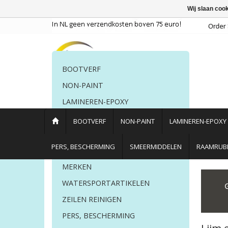
Wij slaan coo
BOOTVERF
NON-PAINT
LAMINEREN-EPOXY
POETSMIDDELEN
BOOTVERF
NON-PAINT
LAMINEREN-EPOXY
PERS. BESCHERMING
PERS, BESCHERMING
SMEERMIDDELEN
RAAMRUBB
LIJM EN KIT
MERKEN
Home
/
Lijm en Kit
WATERSPORTARTIKELEN
ZEILEN REINIGEN
PERS, BESCHERMING