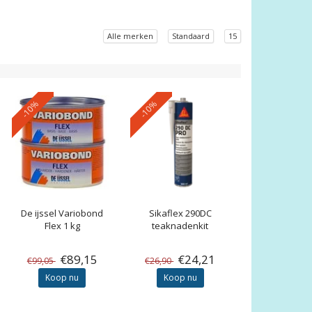
Alle merken
Standaard
15
-10%
-10%
De ijssel
Variobond
Sikaflex 290DC
Flex 1 kg
teaknadenkit
€89,15
€24,21
€99,05
€26,90
Koop nu
Koop nu