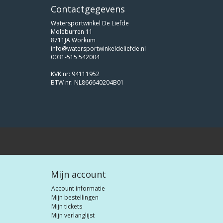
Contactgegevens
Watersportwinkel De Liefde
Moleburren 11
8711JA Workum
info@watersportwinkeldeliefde.nl
0031-515 542004
KVK nr: 94111952
BTW nr: NL866640204B01
Mijn account
Account informatie
Mijn bestellingen
Mijn tickets
Mijn verlanglijst