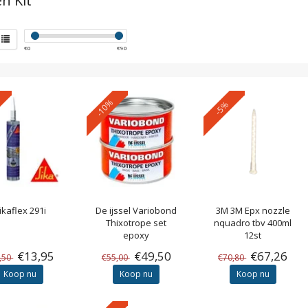
en Kit
€
0
€
90
-10%
-5%
ikaflex 291i
De ijssel
Variobond
3M
3M Epx nozzle
Thixotrope set
nquadro tbv 400ml
epoxy
12st
€13,95
€49,50
€67,26
,50
€55,00
€70,80
Koop nu
Koop nu
Koop nu