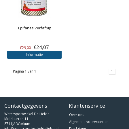
Epifanes
Verfafbijt
€24,07
€29,00
Informatie
Pagina 1 van 1
1
Contactgegevens
Klantenservice
Watersportwinkel De Liefde
Over ons
Moleburren 11
Algemene voorwaarden
8711JA Workum
info@watersportwinkeldeliefde.nl
Disclaimer