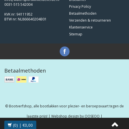
0031-515 542004
Privacy Policy
Betaalmethoden
KVK nr: 94111952
BTW nr: NL866640204B01
Verzenden & retourneren
Klantenservice
Sitemap
Betaalmethoden
© Bootverfshop, alle bootlakken voor plezier- en beroepsvaart tegen de
laagste prijs! | Webshop design by
OOSEOO
|
(0) | €0,00