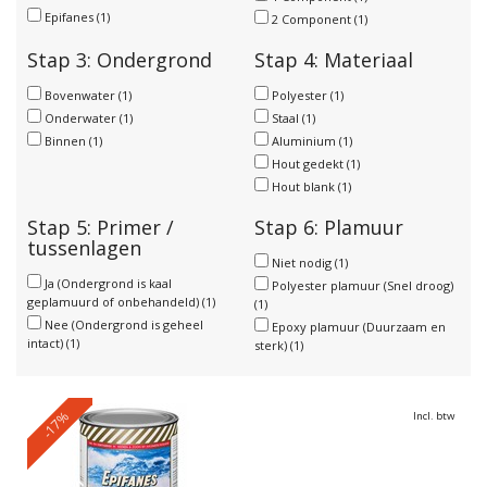
Epifanes
(1)
2 Component
(1)
Stap 3: Ondergrond
Stap 4: Materiaal
Bovenwater
(1)
Polyester
(1)
Onderwater
(1)
Staal
(1)
Binnen
(1)
Aluminium
(1)
Hout gedekt
(1)
Hout blank
(1)
Stap 5: Primer /
Stap 6: Plamuur
tussenlagen
Niet nodig
(1)
Ja (Ondergrond is kaal
Polyester plamuur (Snel droog)
geplamuurd of onbehandeld)
(1)
(1)
Nee (Ondergrond is geheel
Epoxy plamuur (Duurzaam en
intact)
(1)
sterk)
(1)
-17%
Incl. btw