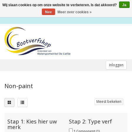
Wij slaan cookies op om onze website te verbeteren. Is dat akkoord?
Ja
Toggle
navigation
Nee
Meer over cookies »
Inloggen
Non-paint
Meest bekeken
Stap 1: Kies hier uw
Stap 2: Type verf
merk
1 Component
(1)