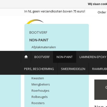
Wij slaan coo
BOOTVERF
NON-PAINT
Afplakmaterialen
Rollers
BOOTVERF
NON-PAINT
LAMINEREN-EPOXY
Afbijt
Controle poeders
PERS, BESCHERMING
SMEERMIDDELEN
RAAMRUBB
Kleefdoeken
Kwasten
Home
/
Non-paint
Mengbekers
Roerhoutjes
Rolbeugels
Roosters