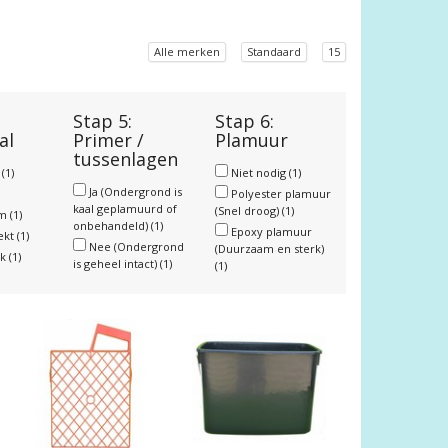
Alle merken
Standaard
15
Stap 5:
Stap 6:
al
Primer /
Plamuur
tussenlagen
r
(1)
Niet nodig
(1)
Ja (Ondergrond is
Polyester plamuur
kaal geplamuurd of
(Snel droog)
(1)
um
(1)
onbehandeld)
(1)
Epoxy plamuur
ekt
(1)
Nee (Ondergrond
(Duurzaam en sterk)
nk
(1)
is geheel intact)
(1)
(1)