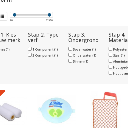
paint
€
0
€
1500
1: Kies
Stap 2: Type
Stap 3:
Stap 4:
 uw merk
verf
Ondergrond
Materia
anes
(1)
1 Component
(1)
Bovenwater
(1)
Polyeste
2 Component
(1)
Onderwater
(1)
Staal
(1)
Binnen
(1)
Alumini
Hout ged
Hout bla