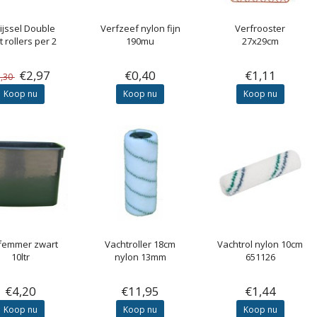
ijssel
Double
Verfzeef nylon fijn
Verfrooster
t rollers per 2
190mu
27x29cm
€2,97
€0,40
€1,11
3,30
Koop nu
Koop nu
Koop nu
femmer zwart
Vachtroller 18cm
Vachtrol nylon 10cm
10ltr
nylon 13mm
651126
€4,20
€11,95
€1,44
Koop nu
Koop nu
Koop nu