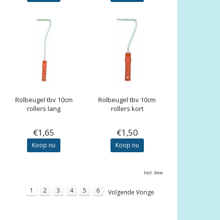
Rolbeugel tbv 10cm
Rolbeugel tbv 10cm
rollers lang
rollers kort
€1,65
€1,50
Koop nu
Koop nu
Incl. btw
1
2
3
4
5
6
Volgende Vorige