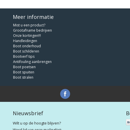
Meer informatie
Mist u een product?
Grootafname bedrijven
Onze kortingen!!!
Handleidingen
Boot onderhoud
Boot schilderen
Bootverf tips
Antifouling aanbrengen
Boot poetsen
Boot spuiten
Boot stralen
Nieuwsbrief
B
Wilt u op de hoogte blijven?
Word lid van onze mailinglijst: