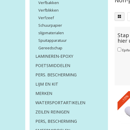
Non-
Verfbakken
Verfblikken
Verfzeef
Schuurpapier
slijpmaterialen
Stap 
hier
Spuitapparatuur
Gereedschap
Epif
LAMINEREN-EPOXY
POETSMIDDELEN
PERS. BESCHERMING
LIJM EN KIT
MERKEN
-10%
WATERSPORTARTIKELEN
ZEILEN REINIGEN
PERS, BESCHERMING