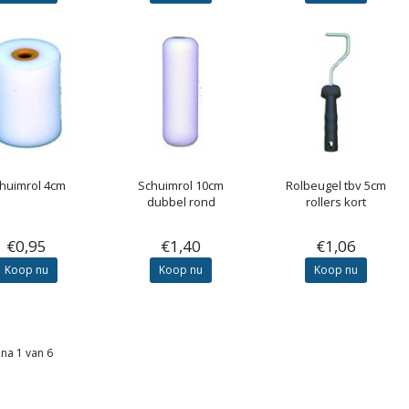
huimrol 4cm
Schuimrol 10cm
Rolbeugel tbv 5cm
dubbel rond
rollers kort
€0,95
€1,40
€1,06
Koop nu
Koop nu
Koop nu
na 1 van 6