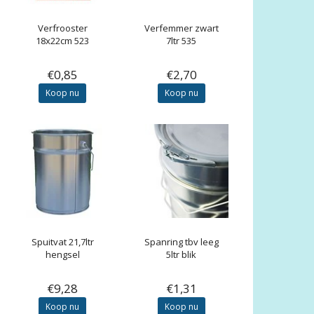
Verfrooster
Verfemmer zwart
18x22cm 523
7ltr 535
€0,85
€2,70
Koop nu
Koop nu
Spuitvat 21,7ltr
Spanring tbv leeg
hengsel
5ltr blik
€9,28
€1,31
Koop nu
Koop nu