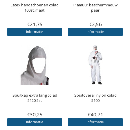
Latex handschoenen colad
Plamuur beschermmouw
100st, maat:
paar
€21,75
€2,56
Informatie
Informatie
Spuitkap extra lang colad
Spuitoverall nylon colad
5120 5st
5100
€30,25
€40,71
Informatie
Informatie