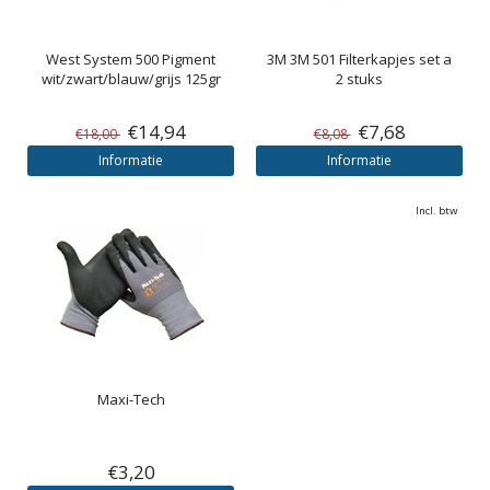
West System
500 Pigment
3M
3M 501 Filterkapjes set a
wit/zwart/blauw/grijs 125gr
2 stuks
€14,94
€7,68
€18,00
€8,08
Informatie
Informatie
Incl. btw
Maxi-Tech
€3,20