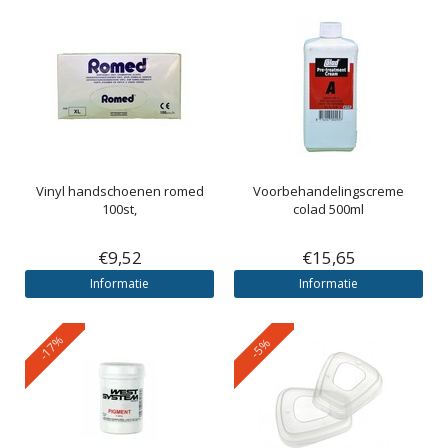
Vinyl handschoenen romed
Voorbehandelingscreme
100st,
colad 500ml
€9,52
€15,65
Informatie
Informatie
-17%
-5%