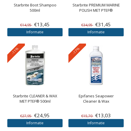
Starbrite Boot Shampoo
Starbrite
PREMIUM MARINE
500ml
POLISH MET PTEF®
€13,45
€31,45
€14,95
€34,95
Informatie
Informatie
-11%
-17%
Starbrite
CLEANER & WAX
Epifanes
Seapower
MET PTEF® 500ml
Cleaner & Wax
€24,95
€13,03
€27,95
€15,70
Informatie
Informatie