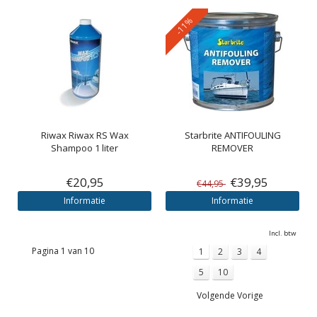
-11%
Riwax
Riwax RS Wax
Starbrite
ANTIFOULING
Shampoo 1 liter
REMOVER
€20,95
€39,95
€44,95
Informatie
Informatie
Incl. btw
Pagina 1 van 10
1
2
3
4
5
10
Volgende Vorige