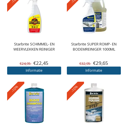
Starbrite
SCHIMMEL- EN
Starbrite
SUPER ROMP- EN
WEERVLEKKEN REINIGER
BODEMREINIGER 1000ML
€22,45
€29,65
€24,95
€32,95
Informatie
Informatie
-10%
-10%