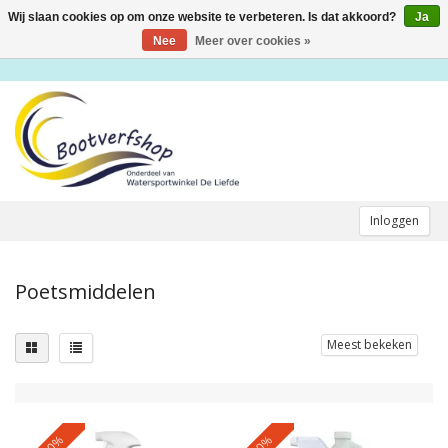
Wij slaan cookies op om onze website te verbeteren. Is dat akkoord?
Ja
Toggle
navigation
Nee
Meer over cookies »
Inloggen
Poetsmiddelen
Meest bekeken
-10%
-10%