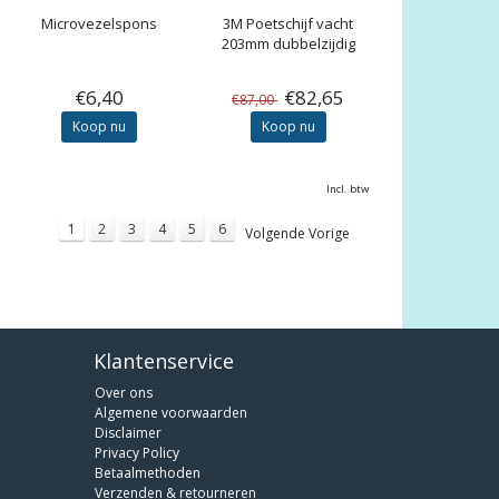
Microvezelspons
3M
Poetschijf vacht
MER
203mm dubbelzijdig
€6,40
€82,65
€87,00
Koop nu
Koop nu
Incl. btw
1
2
3
4
5
6
Volgende Vorige
Klantenservice
Over ons
Algemene voorwaarden
Disclaimer
Privacy Policy
Betaalmethoden
Verzenden & retourneren