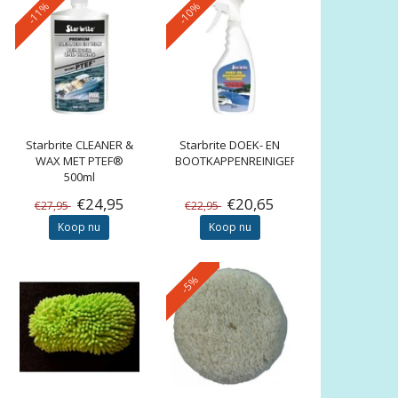
-11%
-10%
Starbrite
CLEANER &
Starbrite
DOEK- EN
WAX MET PTEF®
BOOTKAPPENREINIGER
500ml
€24,95
€20,65
€27,95
€22,95
Koop nu
Koop nu
-5%