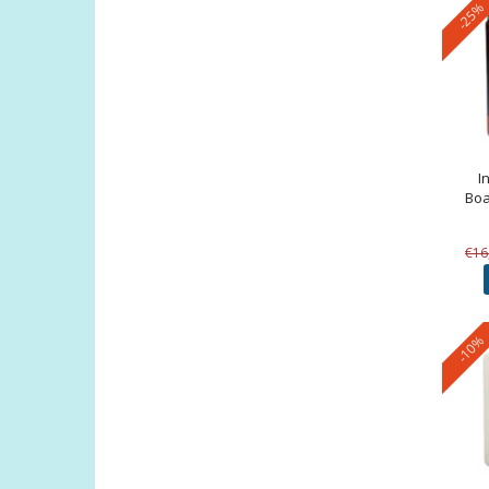
-25%
I
Boa
€16
-10%