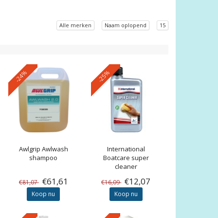
Alle merken
Naam oplopend
15
-24%
-25%
Awlgrip
Awlwash
International
shampoo
Boatcare super
cleaner
€61,61
€12,07
€81,07
€16,09
Koop nu
Koop nu