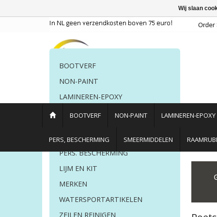
Wij slaan coo
BOOTVERF
NON-PAINT
LAMINEREN-EPOXY
POETSMIDDELEN
BOOTVERF
NON-PAINT
LAMINEREN-EPOXY
Poetsspullen
Poetsmachines
PERS, BESCHERMING
SMEERMIDDELEN
RAAMRUBB
PERS. BESCHERMING
Home
/
Poetsmiddelen
LIJM EN KIT
MERKEN
WATERSPORTARTIKELEN
ZEILEN REINIGEN