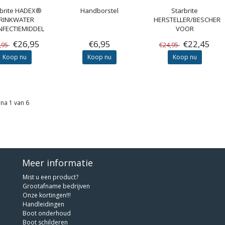
brite
HADEX®
Handborstel
Starbrite
RINKWATER
HERSTELLER/BESCHER
NFECTIEMIDDEL
VOOR
RUBBERBOTEN EN
€26,95
€6,95
€22,45
,95
€24,95
FENDERS
Koop nu
Koop nu
Koop nu
na 1 van 6
Meer informatie
Mist u een product?
Grootafname bedrijven
Onze kortingen!!!
Handleidingen
Boot onderhoud
Boot schilderen