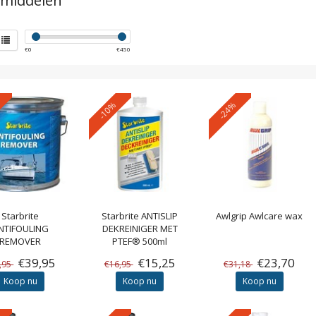
smiddelen
€
0
€
450
-10%
-24%
Starbrite
Starbrite
ANTISLIP
Awlgrip
Awlcare wax
NTIFOULING
DEKREINIGER MET
REMOVER
PTEF® 500ml
€39,95
€15,25
€23,70
,95
€16,95
€31,18
Koop nu
Koop nu
Koop nu