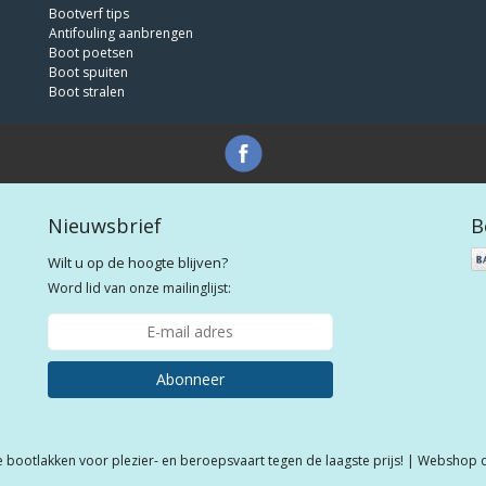
Bootverf tips
Antifouling aanbrengen
Boot poetsen
Boot spuiten
Boot stralen
Nieuwsbrief
B
Wilt u op de hoogte blijven?
Word lid van onze mailinglijst:
Abonneer
e bootlakken voor plezier- en beroepsvaart tegen de laagste prijs! | Webshop