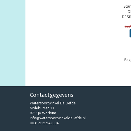
Star
D
DESI
€29
Pagi
Contactgegevens
Watersportwinkel De Liefde
Moleburren 11
8711JA Workum
info@watersportwinkeldeliefde.nl
0031-515 542004