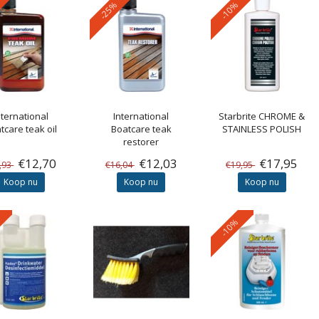
-25%
-10%
nternational
International
Starbrite
CHROME &
tcare teak oil
Boatcare teak
STAINLESS POLISH
restorer
€12,70
€12,03
€17,95
,93
€16,04
€19,95
Koop nu
Koop nu
Koop nu
-10%