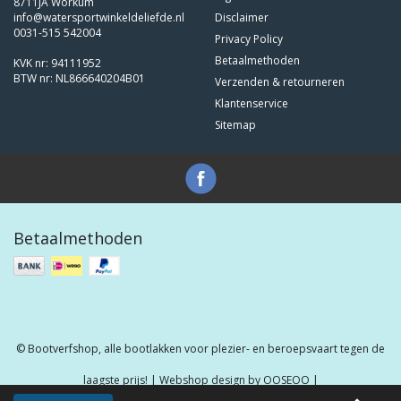
8711JA Workum
info@watersportwinkeldeliefde.nl
Disclaimer
0031-515 542004
Privacy Policy
Betaalmethoden
KVK nr: 94111952
BTW nr: NL866640204B01
Verzenden & retourneren
Klantenservice
Sitemap
Betaalmethoden
© Bootverfshop, alle bootlakken voor plezier- en beroepsvaart tegen de
laagste prijs! | Webshop design by
OOSEOO
|