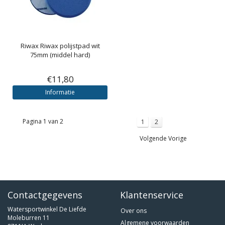
Riwax
Riwax polijstpad wit
75mm (middel hard)
€11,80
Informatie
Pagina 1 van 2
1
2
Volgende Vorige
Contactgegevens
Klantenservice
Watersportwinkel De Liefde
Over ons
Moleburren 11
Algemene voorwaarden