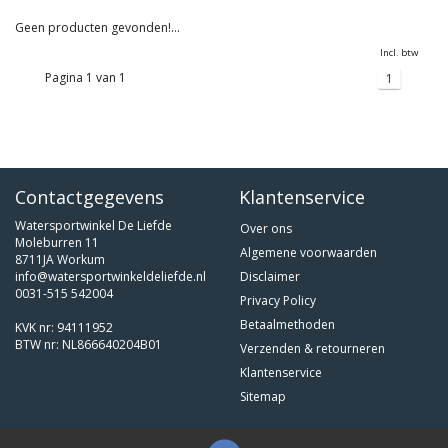
Geen producten gevonden!...
Incl. btw
Pagina 1 van 1
1
Contactgegevens
Klantenservice
Watersportwinkel De Liefde
Over ons
Moleburren 11
Algemene voorwaarden
8711JA Workum
info@watersportwinkeldeliefde.nl
Disclaimer
0031-515 542004
Privacy Policy
Betaalmethoden
KVK nr: 94111952
BTW nr: NL866640204B01
Verzenden & retourneren
Klantenservice
Sitemap