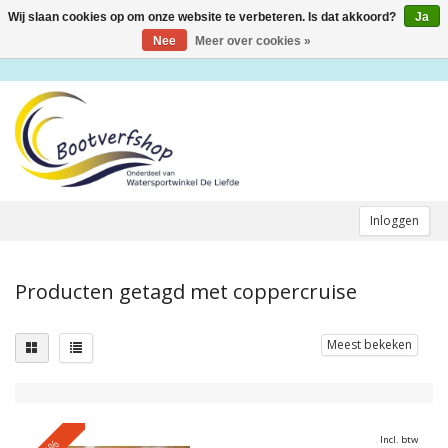
Wij slaan cookies op om onze website te verbeteren. Is dat akkoord?
Ja
Toggle
navigation
Nee
Meer over cookies »
Inloggen
Producten getagd met coppercruise
Meest bekeken
Incl. btw
0%