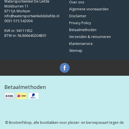
Watersportwinkel De Liefde
Over ons
Moleburren 11
Algemene voorwaarden
8711JA Workum
info@watersportwinkeldeliefde.nl
Disclaimer
0031-515 542004
Privacy Policy
Betaalmethoden
KVK nr: 94111952
BTW nr: NL866640204B01
Verzenden & retourneren
Klantenservice
Sitemap
Betaalmethoden
© Bootverfshop, alle bootlakken voor plezier- en beroepsvaart tegen de