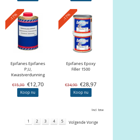
-17%
-17%
Epifanes
Epifanes
Epifanes
Epoxy
P,U,
Filler 1500
Kwastverdunning
€12,70
€28,97
€15,30
€34,90
Koop nu
Koop nu
Incl. btw
1
2
3
4
5
Volgende Vorige