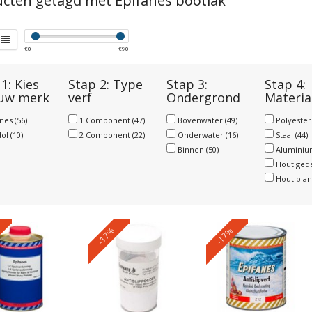
cten getagd met Epifanes bootlak
€
0
€
90
1: Kies
Stap 2: Type
Stap 3:
Stap 4:
 uw merk
verf
Ondergrond
Materia
anes
(56)
1 Component
(47)
Bovenwater
(49)
Polyeste
dol
(10)
2 Component
(22)
Onderwater
(16)
Staal
(44)
Binnen
(50)
Alumini
Hout ged
Hout bla
-17%
-17%