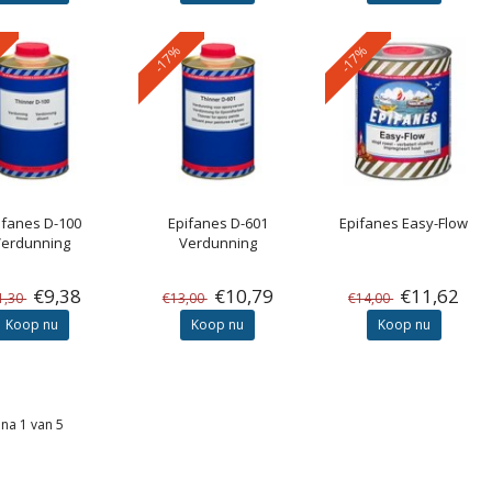
-17%
-17%
ifanes
D-100
Epifanes
D-601
Epifanes
Easy-Flow
Verdunning
Verdunning
€9,38
€10,79
€11,62
1,30
€13,00
€14,00
Koop nu
Koop nu
Koop nu
na 1 van 5