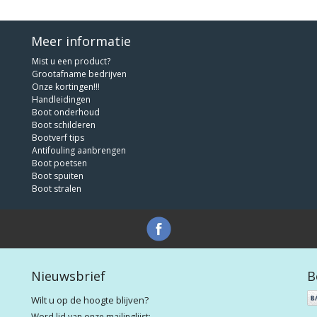
Meer informatie
Mist u een product?
Grootafname bedrijven
Onze kortingen!!!
Handleidingen
Boot onderhoud
Boot schilderen
Bootverf tips
Antifouling aanbrengen
Boot poetsen
Boot spuiten
Boot stralen
Nieuwsbrief
B
Wilt u op de hoogte blijven?
Word lid van onze mailinglijst: