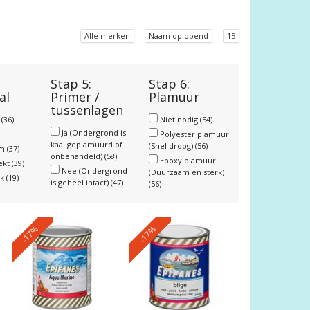
Alle merken
Naam oplopend
15
Stap 5:
Stap 6:
al
Primer /
Plamuur
tussenlagen
r
(36)
Niet nodig
(54)
Ja (Ondergrond is
Polyester plamuur
kaal geplamuurd of
(Snel droog)
(56)
um
(37)
onbehandeld)
(58)
Epoxy plamuur
ekt
(39)
Nee (Ondergrond
(Duurzaam en sterk)
nk
(19)
is geheel intact)
(47)
(56)
-17%
-17%