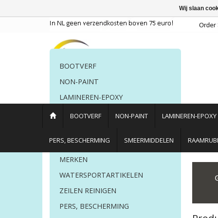
Wij slaan coo
BOOTVERF
NON-PAINT
LAMINEREN-EPOXY
POETSMIDDELEN
BOOTVERF
NON-PAINT
LAMINEREN-EPOXY
PERS. BESCHERMING
PERS, BESCHERMING
SMEERMIDDELEN
RAAMRUBB
LIJM EN KIT
MERKEN
Home
/
Tags
/
Epifanes bootlak
WATERSPORTARTIKELEN
ZEILEN REINIGEN
PERS, BESCHERMING