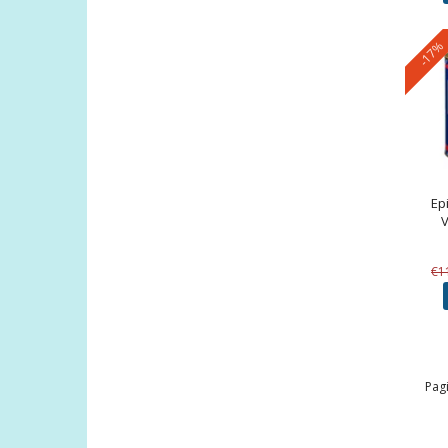
-17%
Ep
€1
Pagi