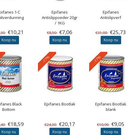
pifanes
1-C
Epifanes
Epifanes
itverdunning
Antislippoeder 20gr
Antislipverf
/ 1KG
€10,21
€7,06
€25,73
,30
€8,50
€31,00
Koop nu
Koop nu
Koop nu
-17%
-17%
ifanes
Black
Epifanes
Bootlak
Epifanes
Bootlak
Bottom
blank
€18,59
€20,17
€9,05
,40
€24,30
€10,90
Koop nu
Koop nu
Koop nu