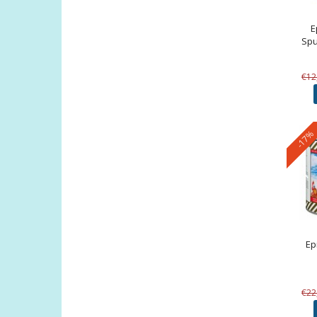
E
Spu
€12
-17%
Ep
€22