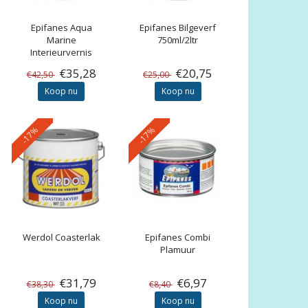
Epifanes
Aqua
Epifanes
Bilgeverf
Marine
750ml/2ltr
Interieurvernis
€35,28
€20,75
€42,50
€25,00
Koop nu
Koop nu
-17%
-17%
Werdol
Coasterlak
Epifanes
Combi
Plamuur
€31,79
€6,97
€38,30
€8,40
Koop nu
Koop nu