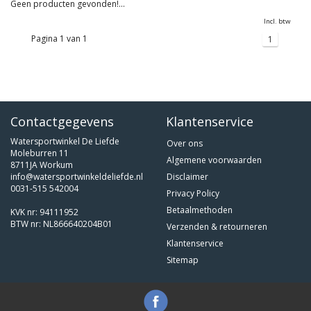
Geen producten gevonden!...
Incl. btw
Pagina 1 van 1
1
Contactgegevens
Klantenservice
Watersportwinkel De Liefde
Over ons
Moleburren 11
Algemene voorwaarden
8711JA Workum
info@watersportwinkeldeliefde.nl
Disclaimer
0031-515 542004
Privacy Policy
Betaalmethoden
KVK nr: 94111952
BTW nr: NL866640204B01
Verzenden & retourneren
Klantenservice
Sitemap