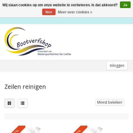
Wij slaan cookies op om onze website te verbeteren. Is dat akkoord?
Ja
Toggle
navigation
Nee
Meer over cookies »
Inloggen
Zeilen reinigen
Meest bekeken
-12%
-10%