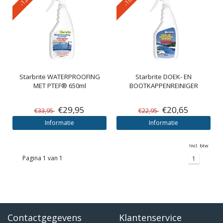
Starbrite
WATERPROOFING
Starbrite
DOEK- EN
MET PTEF® 650ml
BOOTKAPPENREINIGER
€29,95
€20,65
€33,95
€22,95
Informatie
Informatie
Incl. btw
Pagina 1 van 1
1
Contactgegevens
Klantenservice