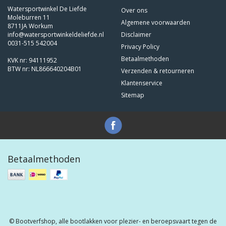
Watersportwinkel De Liefde
Over ons
Moleburren 11
Algemene voorwaarden
8711JA Workum
info@watersportwinkeldeliefde.nl
Disclaimer
0031-515 542004
Privacy Policy
Betaalmethoden
KVK nr: 94111952
BTW nr: NL866640204B01
Verzenden & retourneren
Klantenservice
Sitemap
Betaalmethoden
© Bootverfshop, alle bootlakken voor plezier- en beroepsvaart tegen de