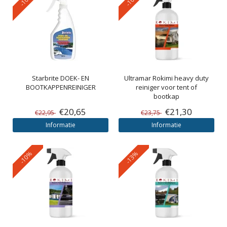
Starbrite
DOEK- EN
Ultramar
Rokimi heavy duty
BOOTKAPPENREINIGER
reiniger voor tent of
bootkap
€20,65
€21,30
€22,95
€23,75
Informatie
Informatie
-10%
-13%