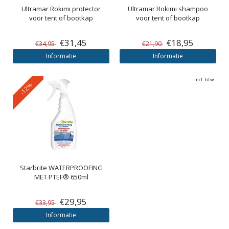
Ultramar
Rokimi protector
Ultramar
Rokimi shampoo
voor tent of bootkap
voor tent of bootkap
€31,45
€18,95
€34,95
€21,90
Informatie
Informatie
Incl. btw
-12%
Starbrite
WATERPROOFING
MET PTEF® 650ml
€29,95
€33,95
Informatie