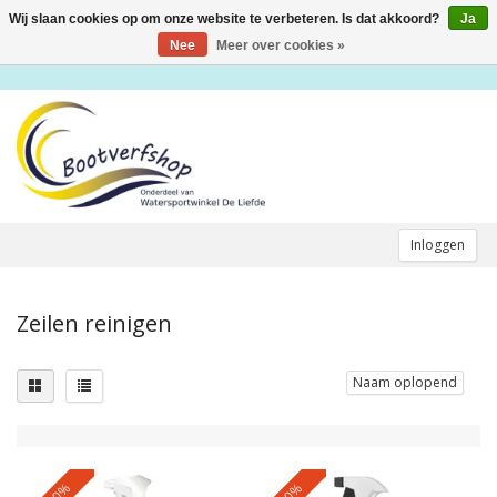
Wij slaan cookies op om onze website te verbeteren. Is dat akkoord?
Ja
Toggle
navigation
Nee
Meer over cookies »
Inloggen
Zeilen reinigen
Naam oplopend
-10%
-10%