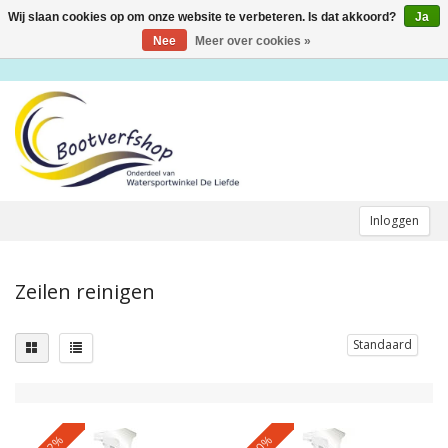
Wij slaan cookies op om onze website te verbeteren. Is dat akkoord?
Ja
Toggle
navigation
Nee
Meer over cookies »
Inloggen
Zeilen reinigen
Standaard
-12%
-10%