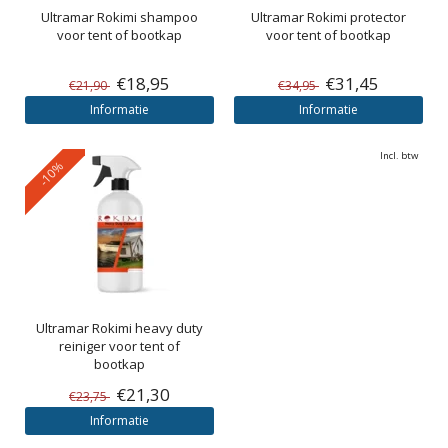
Ultramar
Rokimi shampoo
Ultramar
Rokimi protector
voor tent of bootkap
voor tent of bootkap
€18,95
€31,45
€21,90
€34,95
Informatie
Informatie
Incl. btw
-10%
Ultramar
Rokimi heavy duty
reiniger voor tent of
bootkap
€21,30
€23,75
Informatie