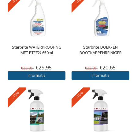
Starbrite
WATERPROOFING
Starbrite
DOEK- EN
MET PTEF® 650ml
BOOTKAPPENREINIGER
€29,95
€20,65
€33,95
€22,95
Informatie
Informatie
-13%
-10%