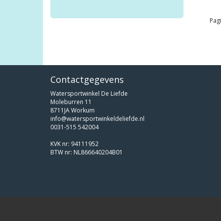
Pagi
Contactgegevens
Watersportwinkel De Liefde
Moleburren 11
8711JA Workum
info@watersportwinkeldeliefde.nl
0031-515 542004
KVK nr: 94111952
BTW nr: NL866640204B01