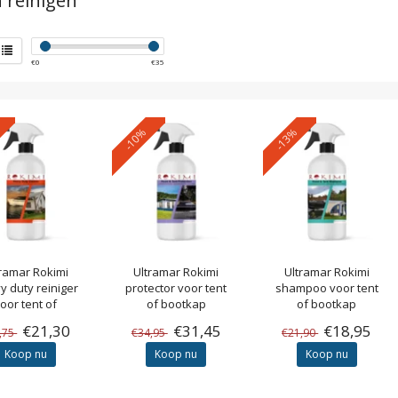
n reinigen
€
0
€
35
-10%
-13%
tramar
Rokimi
Ultramar
Rokimi
Ultramar
Rokimi
y duty reiniger
protector voor tent
shampoo voor tent
oor tent of
of bootkap
of bootkap
bootkap
€21,30
€31,45
€18,95
,75
€34,95
€21,90
Koop nu
Koop nu
Koop nu