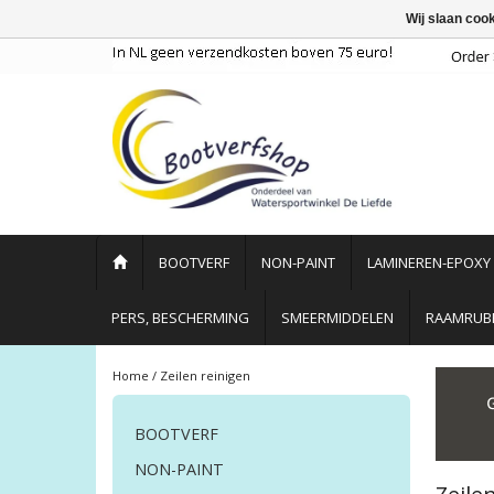
Wij slaan coo
BOOTVERF
NON-PAINT
LAMINEREN-EPOXY
PERS, BESCHERMING
SMEERMIDDELEN
RAAMRUBB
Home
/
Zeilen reinigen
BOOTVERF
NON-PAINT