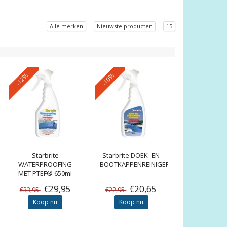
Alle merken
Nieuwste producten
15
-12%
-10%
Starbrite
Starbrite
DOEK- EN
WATERPROOFING
BOOTKAPPENREINIGER
MET PTEF® 650ml
€29,95
€20,65
€33,95
€22,95
Koop nu
Koop nu