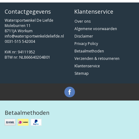
Contactgegevens
Klantenservice
Watersportwinkel De Liefde
Over ons
Moleburren 11
Algemene voorwaarden
8711JA Workum
info@watersportwinkeldeliefde.nl
Disclaimer
0031-515 542004
Privacy Policy
Betaalmethoden
KVK nr: 94111952
BTW nr: NL866640204B01
Verzenden & retourneren
Klantenservice
Sitemap
Betaalmethoden