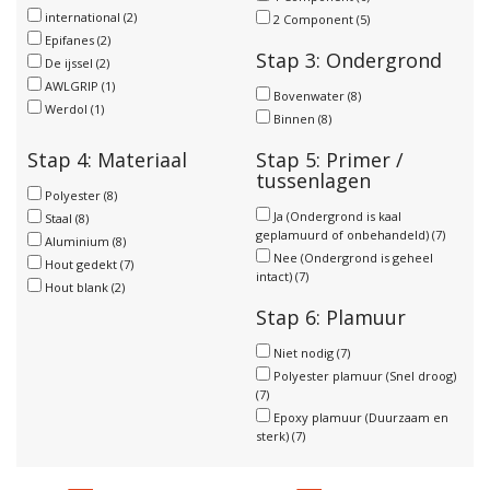
international
(2)
2 Component
(5)
Epifanes
(2)
Stap 3: Ondergrond
De ijssel
(2)
AWLGRIP
(1)
Bovenwater
(8)
Werdol
(1)
Binnen
(8)
Stap 4: Materiaal
Stap 5: Primer /
tussenlagen
Polyester
(8)
Ja (Ondergrond is kaal
Staal
(8)
geplamuurd of onbehandeld)
(7)
Aluminium
(8)
Nee (Ondergrond is geheel
Hout gedekt
(7)
intact)
(7)
Hout blank
(2)
Stap 6: Plamuur
Niet nodig
(7)
Polyester plamuur (Snel droog)
(7)
Epoxy plamuur (Duurzaam en
sterk)
(7)