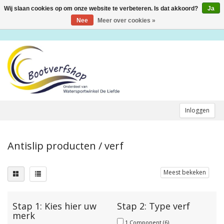
Wij slaan cookies op om onze website te verbeteren. Is dat akkoord?
Ja
Toggle
navigation
Nee
Meer over cookies »
Inloggen
Antislip producten / verf
Meest bekeken
Stap 1: Kies hier uw
Stap 2: Type verf
merk
1 Component
(6)