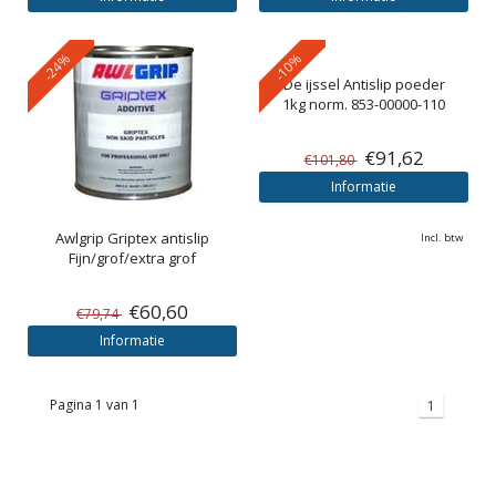
-24%
-10%
De ijssel
Antislip poeder
1kg norm. 853-00000-110
€91,62
€101,80
Informatie
Awlgrip
Griptex antislip
Incl. btw
Fijn/grof/extra grof
€60,60
€79,74
Informatie
Pagina 1 van 1
1