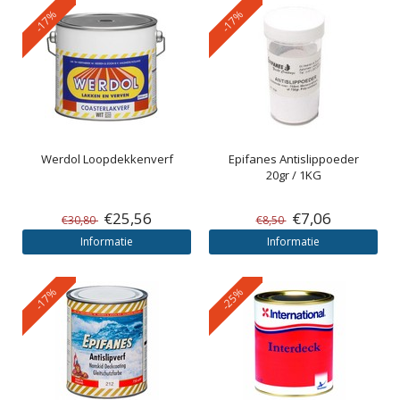
-17%
-17%
Werdol
Loopdekkenverf
Epifanes
Antislippoeder
20gr / 1KG
€25,56
€7,06
€30,80
€8,50
Informatie
Informatie
-17%
-25%