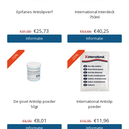
Epifanes
Antislipverf
International
Interdeck
750ml
€25,73
€40,25
€31,00
€53,66
Informatie
Informatie
-10%
-25%
De ijssel
Antislip poeder
International
Antislip
50gr
poeder
€8,01
€11,96
€8,90
€15,95
Informatie
Informatie