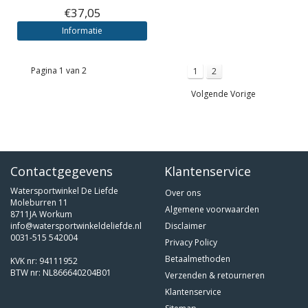
€37,05
Informatie
Pagina 1 van 2
1
2
Volgende Vorige
Contactgegevens
Klantenservice
Watersportwinkel De Liefde
Over ons
Moleburren 11
Algemene voorwaarden
8711JA Workum
info@watersportwinkeldeliefde.nl
Disclaimer
0031-515 542004
Privacy Policy
Betaalmethoden
KVK nr: 94111952
BTW nr: NL866640204B01
Verzenden & retourneren
Klantenservice