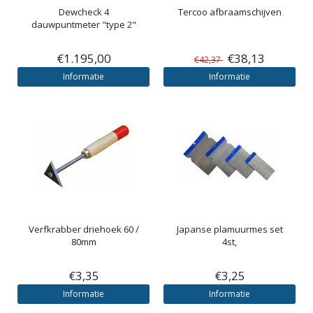
Dewcheck 4
Tercoo afbraamschijven
dauwpuntmeter "type 2"
€1.195,00
€38,13
€42,37
Informatie
Informatie
Verfkrabber driehoek 60 /
Japanse plamuurmes set
80mm
4st,
€3,35
€3,25
Informatie
Informatie