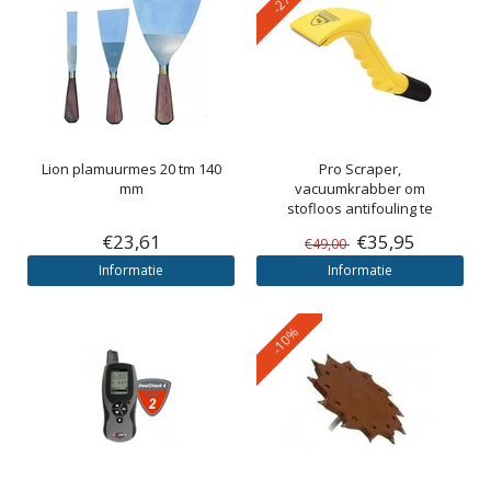
Lion plamuurmes 20 tm 140
Pro Scraper,
mm
vacuumkrabber om
stofloos antifouling te
verwijderen
€23,61
€35,95
€49,00
Informatie
Informatie
-10%