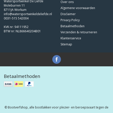
Watersportwinkel De Liefde
Over ons
Moleburren 11
Algemene voorwaarden
8711JA Workum
info@watersportwinkeldeliefde.nl
Disclaimer
0031-515 542004
Privacy Policy
Betaalmethoden
KVK nr: 94111952
BTW nr: NL866640204B01
Verzenden & retourneren
Klantenservice
Sitemap
Betaalmethoden
© Bootverfshop, alle bootlakken voor plezier- en beroepsvaart tegen de