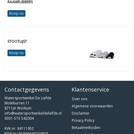
RAAMRUBBERS
Koop nu
STOOTLIJST
Koop nu
Contactgegevens
Klantenservice
Watersportwinkel De Liefde
Over ons
Moleburren 11
Algemene voorwaarden
8711JA Workum
info@watersportwinkeldeliefde.nl
Disclaimer
0031-515 542004
Privacy Policy
Betaalmethoden
KVK nr: 94111952
BTW nr: NL866640204B01