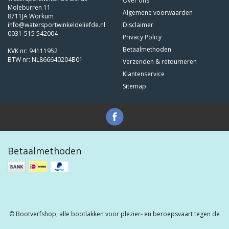
Over ons
Moleburren 11
Algemene voorwaarden
8711JA Workum
info@watersportwinkeldeliefde.nl
Disclaimer
0031-515 542004
Privacy Policy
Betaalmethoden
KVK nr: 94111952
BTW nr: NL866640204B01
Verzenden & retourneren
Klantenservice
Sitemap
Betaalmethoden
© Bootverfshop, alle bootlakken voor plezier- en beroepsvaart tegen de