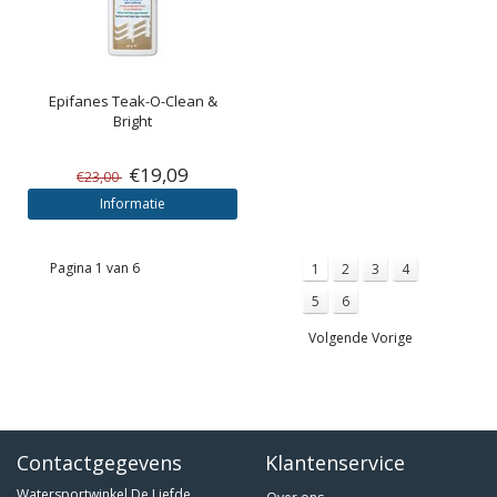
Epifanes
Teak-O-Clean &
Bright
€19,09
€23,00
Informatie
Pagina 1 van 6
1
2
3
4
5
6
Volgende Vorige
Contactgegevens
Klantenservice
Watersportwinkel De Liefde