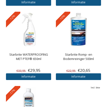
Informatie
Informatie
-12%
-10%
Starbrite
WATERPROOFING
Starbrite
Romp- en
MET PTEF® 650ml
Bodemreiniger 500ml
€29,95
€20,65
€33,95
€22,95
Informatie
Informatie
Incl. btw
-17%