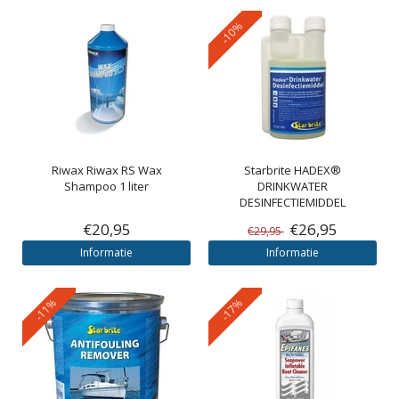
-10%
Riwax
Riwax RS Wax
Starbrite
HADEX®
Shampoo 1 liter
DRINKWATER
DESINFECTIEMIDDEL
€20,95
€26,95
€29,95
Informatie
Informatie
-11%
-17%