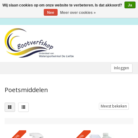
Wij slaan cookies op om onze website te verbeteren. Is dat akkoord?
Ja
Toggle
navigation
Nee
Meer over cookies »
Inloggen
Poetsmiddelen
Meest bekeken
-10%
-10%