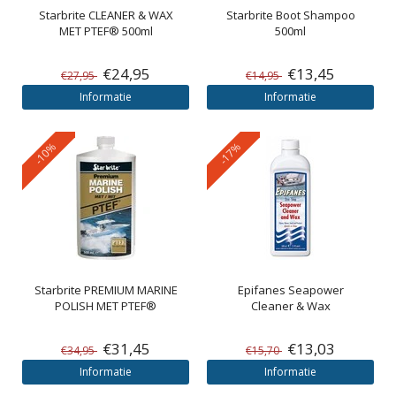
Starbrite
CLEANER & WAX
Starbrite Boot Shampoo
MET PTEF® 500ml
500ml
€24,95
€13,45
€27,95
€14,95
Informatie
Informatie
-10%
-17%
Starbrite
PREMIUM MARINE
Epifanes
Seapower
POLISH MET PTEF®
Cleaner & Wax
€31,45
€13,03
€34,95
€15,70
Informatie
Informatie