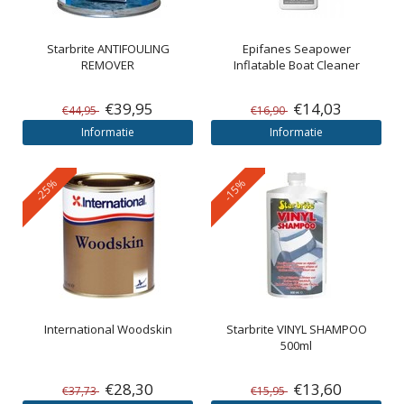
Starbrite
ANTIFOULING
Epifanes
Seapower
REMOVER
Inflatable Boat Cleaner
€39,95
€14,03
€44,95
€16,90
Informatie
Informatie
-25%
-15%
International
Woodskin
Starbrite
VINYL SHAMPOO
500ml
€28,30
€13,60
€37,73
€15,95