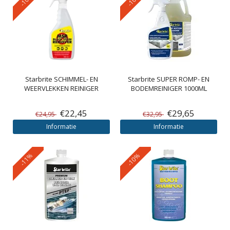
Starbrite
SCHIMMEL- EN
Starbrite
SUPER ROMP- EN
WEERVLEKKEN REINIGER
BODEMREINIGER 1000ML
€22,45
€29,65
€24,95
€32,95
Informatie
Informatie
-11%
-10%