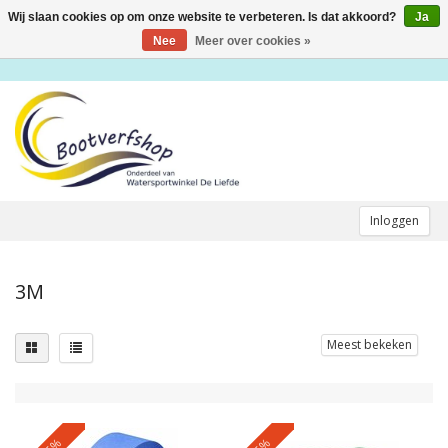
Wij slaan cookies op om onze website te verbeteren. Is dat akkoord?
Ja
Toggle
navigation
Nee
Meer over cookies »
Inloggen
3M
Meest bekeken
-5%
-5%