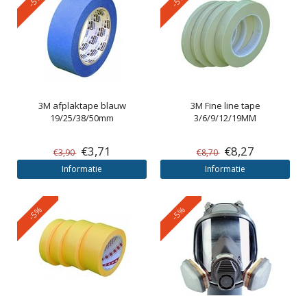
3M
afplaktape blauw
3M
Fine line tape
19/25/38/50mm
3/6/9/12/19MM
€3,71
€8,27
€3,90
€8,70
Informatie
Informatie
-5%
-5%