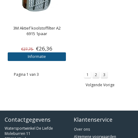
3M
Aktief koolstoffilter A2
6915 1paar
€26,36
€27,75
Informatie
Pagina 1 van 3
1
2
3
Volgende Vorige
Contactgegevens
Klantenservice
Watersportwinkel De Liefde
Over ons
Moleburren 11
Algemene voorwaarden