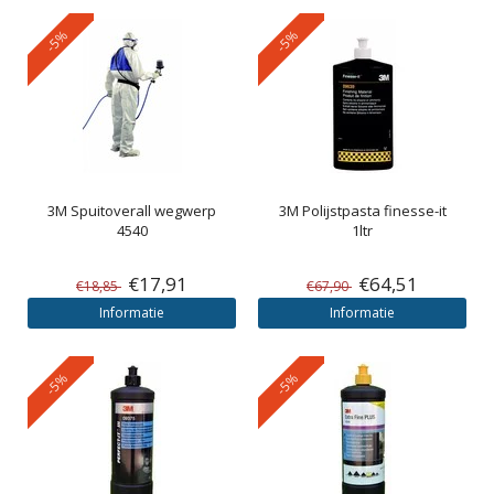
-5%
-5%
3M
Spuitoverall wegwerp
3M
Polijstpasta finesse-it
4540
1ltr
€17,91
€64,51
€18,85
€67,90
Informatie
Informatie
-5%
-5%