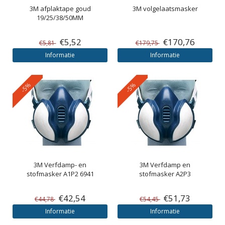
3M
afplaktape goud
3M
volgelaatsmasker
19/25/38/50MM
€5,52
€170,76
€5,81
€179,75
Informatie
Informatie
-5%
-5%
3M
Verfdamp- en
3M
Verfdamp en
stofmasker A1P2 6941
stofmasker A2P3
€42,54
€51,73
€44,78
€54,45
Informatie
Informatie