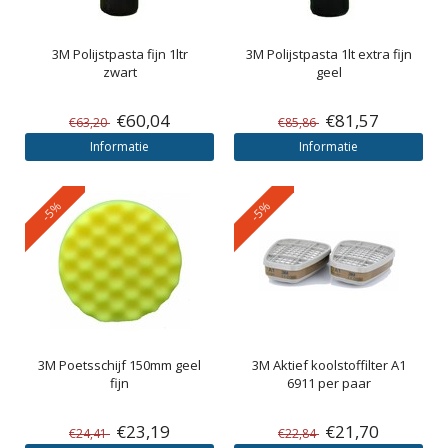
3M
Polijstpasta fijn 1ltr
3M
Polijstpasta 1lt extra fijn
zwart
geel
€60,04
€81,57
€63,20
€85,86
Informatie
Informatie
-5%
-5%
3M
Poetsschijf 150mm geel
3M
Aktief koolstoffilter A1
fijn
6911 per paar
€23,19
€21,70
€24,41
€22,84