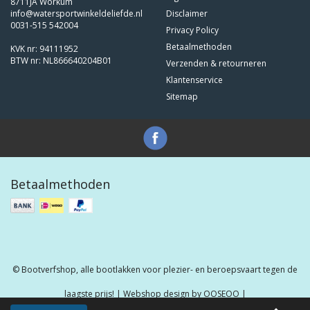
8711JA Workum
info@watersportwinkeldeliefde.nl
Disclaimer
0031-515 542004
Privacy Policy
Betaalmethoden
KVK nr: 94111952
BTW nr: NL866640204B01
Verzenden & retourneren
Klantenservice
Sitemap
Betaalmethoden
© Bootverfshop, alle bootlakken voor plezier- en beroepsvaart tegen de
laagste prijs! | Webshop design by
OOSEOO
|