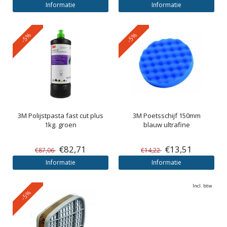
Informatie
Informatie
-5%
-5%
3M
Polijstpasta fast cut plus
3M
Poetsschijf 150mm
1kg. groen
blauw ultrafine
€82,71
€13,51
€87,06
€14,22
Informatie
Informatie
Incl. btw
-5%