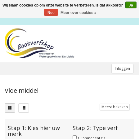
Wij slaan cookies op om onze website te verbeteren. Is dat akkoord?
Ja
Toggle
navigation
Nee
Meer over cookies »
Inloggen
Vloeimiddel
Meest bekeken
Stap 1: Kies hier uw
Stap 2: Type verf
merk
1 Component
(1)