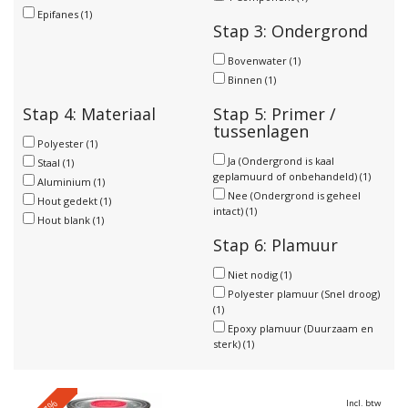
Epifanes
(1)
Stap 3: Ondergrond
Bovenwater
(1)
Binnen
(1)
Stap 4: Materiaal
Stap 5: Primer /
tussenlagen
Polyester
(1)
Ja (Ondergrond is kaal
Staal
(1)
geplamuurd of onbehandeld)
(1)
Aluminium
(1)
Nee (Ondergrond is geheel
Hout gedekt
(1)
intact)
(1)
Hout blank
(1)
Stap 6: Plamuur
Niet nodig
(1)
Polyester plamuur (Snel droog)
(1)
Epoxy plamuur (Duurzaam en
sterk)
(1)
Incl. btw