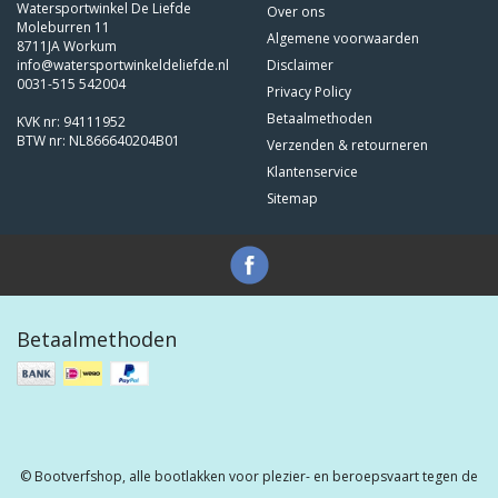
Watersportwinkel De Liefde
Over ons
Moleburren 11
Algemene voorwaarden
8711JA Workum
info@watersportwinkeldeliefde.nl
Disclaimer
0031-515 542004
Privacy Policy
Betaalmethoden
KVK nr: 94111952
BTW nr: NL866640204B01
Verzenden & retourneren
Klantenservice
Sitemap
Betaalmethoden
© Bootverfshop, alle bootlakken voor plezier- en beroepsvaart tegen de