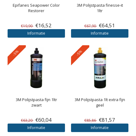
Epifanes
Seapower Color
3M
Polijstpasta finesse-it
Restorer
1ltr
€16,52
€64,51
€19,90
€67,90
Informatie
Informatie
-5%
-5%
3M
Polijstpasta fijn 1ltr
3M
Polijstpasta 1lt extra fijn
zwart
geel
€60,04
€81,57
€63,20
€85,86
Informatie
Informatie