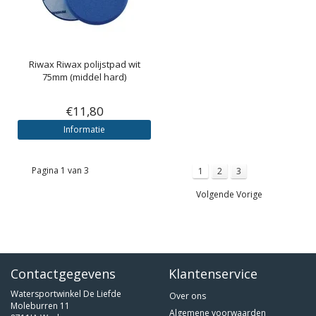
Riwax
Riwax polijstpad wit
75mm (middel hard)
€11,80
Informatie
Pagina 1 van 3
1
2
3
Volgende Vorige
Contactgegevens
Klantenservice
Watersportwinkel De Liefde
Over ons
Moleburren 11
Algemene voorwaarden