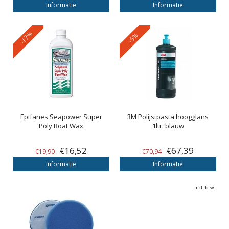
Informatie
Informatie
-17%
-5%
Epifanes
Seapower Super
3M
Polijstpasta hoogglans
Poly Boat Wax
1ltr. blauw
€16,52
€67,39
€19,90
€70,94
Informatie
Informatie
Incl. btw