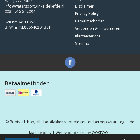
8711JA Workum
info@watersportwinkeldeliefde.nl
Disclaimer
0031-515 542004
Privacy Policy
Betaalmethoden
KVK nr: 94111952
BTW nr: NL866640204B01
Verzenden & retourneren
Klantenservice
Sitemap
Betaalmethoden
© Bootverfshop, alle bootlakken voor plezier- en beroepsvaart tegen de
laagste prijs! | Webshop design by
OOSEOO
|