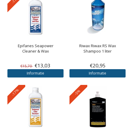
Epifanes
Seapower
Riwax
Riwax RS Wax
Cleaner & Wax
Shampoo 1 liter
€13,03
€20,95
€15,70
Informatie
Informatie
-17%
-5%