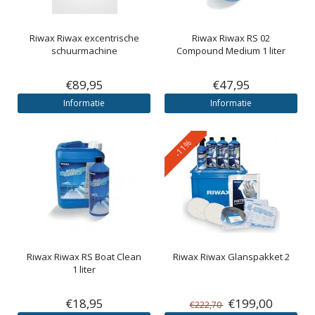
Riwax
Riwax excentrische
Riwax
Riwax RS 02
schuurmachine
Compound Medium 1 liter
€89,95
€47,95
Informatie
Informatie
-11%
Riwax
Riwax RS Boat Clean
Riwax
Riwax Glanspakket 2
1 liter
€18,95
€199,00
€222,70