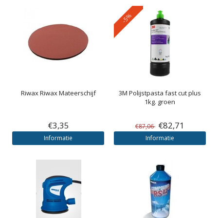
-5%
Riwax
Riwax Mateerschijf
3M
Polijstpasta fast cut plus
1kg. groen
€3,35
€82,71
€87,06
Informatie
Informatie