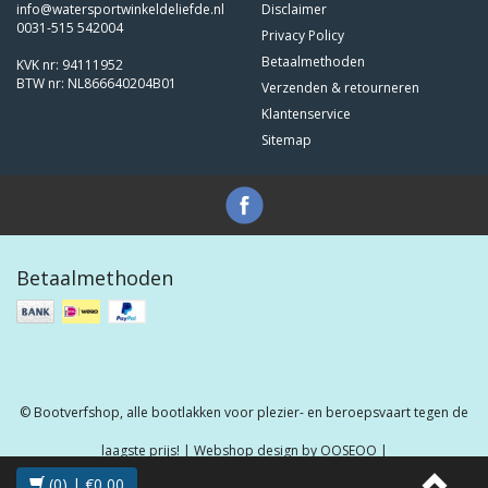
info@watersportwinkeldeliefde.nl
Disclaimer
0031-515 542004
Privacy Policy
Betaalmethoden
KVK nr: 94111952
BTW nr: NL866640204B01
Verzenden & retourneren
Klantenservice
Sitemap
Betaalmethoden
© Bootverfshop, alle bootlakken voor plezier- en beroepsvaart tegen de
laagste prijs! | Webshop design by
OOSEOO
|
(0) | €0,00