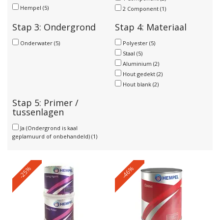
Hempel
(5)
2 Component
(1)
Stap 3: Ondergrond
Stap 4: Materiaal
Onderwater
(5)
Polyester
(5)
Staal
(5)
Aluminium
(2)
Hout gedekt
(2)
Hout blank
(2)
Stap 5: Primer /
tussenlagen
Ja (Ondergrond is kaal
geplamuurd of onbehandeld)
(1)
-25%
-46%