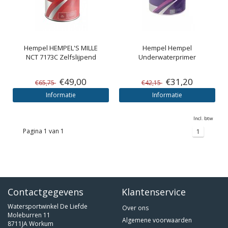
Hempel
HEMPEL'S MILLE
Hempel
Hempel
NCT 7173C Zelfslijpend
Underwaterprimer
€49,00
€31,20
€65,75
€42,15
Informatie
Informatie
Incl. btw
Pagina 1 van 1
1
Contactgegevens
Klantenservice
Watersportwinkel De Liefde
Over ons
Moleburren 11
Algemene voorwaarden
8711JA Workum