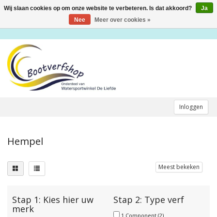
Wij slaan cookies op om onze website te verbeteren. Is dat akkoord?
Ja
Toggle
navigation
Nee
Meer over cookies »
Inloggen
Hempel
Meest bekeken
Stap 1: Kies hier uw
Stap 2: Type verf
merk
1 Component
(2)