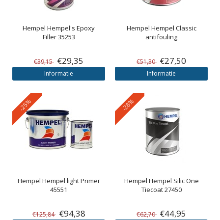
Hempel
Hempel's Epoxy
Hempel
Hempel Classic
Filler 35253
antifouling
€29,35
€27,50
€39,15
€51,30
Informatie
Informatie
-25%
-28%
Hempel
Hempel light Primer
Hempel
Hempel Silic One
45551
Tiecoat 27450
€94,38
€44,95
€125,84
€62,70