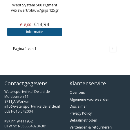
West System
500 Pigment
wit/zwart/blauw/grijs 125gr
€14,94
€18,00
Informatie
Pagina 1 van 1
1
Contactgegevens
Klantenservice
Watersportwinkel De Liefde
Over ons
Moleburren 11
Algemene voorwaarden
8711JA Workum
info@watersportwinkeldeliefde.nl
Disclaimer
0031-515 542004
Privacy Policy
Betaalmethoden
KVK nr: 94111952
BTW nr: NL866640204B01
Verzenden & retourneren