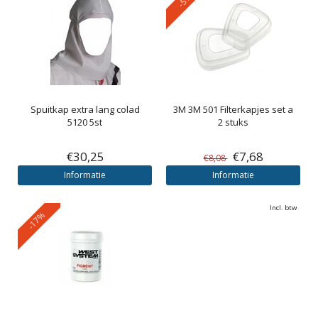
Spuitkap extra lang colad
3M
3M 501 Filterkapjes set a
5120 5st
2 stuks
€30,25
€7,68
€8,08
Informatie
Informatie
Incl. btw
-17%