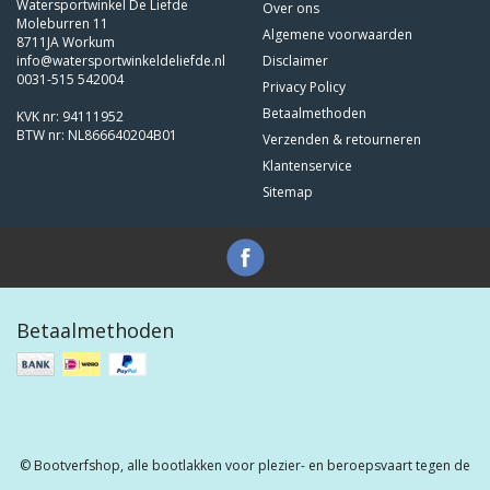
Watersportwinkel De Liefde
Over ons
Moleburren 11
Algemene voorwaarden
8711JA Workum
info@watersportwinkeldeliefde.nl
Disclaimer
0031-515 542004
Privacy Policy
Betaalmethoden
KVK nr: 94111952
BTW nr: NL866640204B01
Verzenden & retourneren
Klantenservice
Sitemap
Betaalmethoden
© Bootverfshop, alle bootlakken voor plezier- en beroepsvaart tegen de