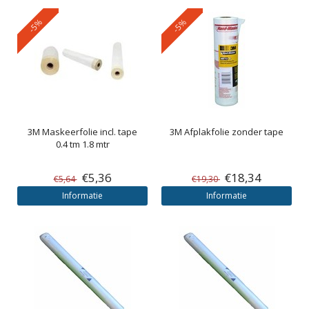
-5%
-5%
3M
Maskeerfolie incl. tape
3M
Afplakfolie zonder tape
0.4 tm 1.8 mtr
€5,36
€18,34
€5,64
€19,30
Informatie
Informatie