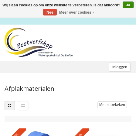
Wij slaan cookies op om onze website te verbeteren. Is dat akkoord?
Ja
Toggle
navigation
Nee
Meer over cookies »
Inloggen
Afplakmaterialen
Meest bekeken
-5%
-5%