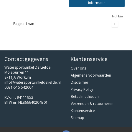
Informatie
Incl. btw
Pagina 1 van 1
1
Contactgegevens
Klantenservice
Watersportwinkel De Liefde
Over ons
Moleburren 11
Algemene voorwaarden
8711JA Workum
info@watersportwinkeldeliefde.nl
Disclaimer
0031-515 542004
Privacy Policy
Betaalmethoden
KVK nr: 94111952
BTW nr: NL866640204B01
Verzenden & retourneren
Klantenservice
Sitemap