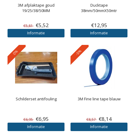
3M
afplaktape goud
Ducktape
19/25/38/50MM
38mm/50mmX50mtr
€5,52
€12,95
€5,81
Informatie
Informatie
-5%
0%
Schilderset antifouling
3M
Fine line tape blauw
€6,95
€8,14
€6,95
€8,57
Informatie
Informatie