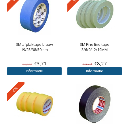
3M
afplaktape blauw
3M
Fine line tape
19/25/38/50mm
3/6/9/12/19MM
€3,71
€8,27
€3,90
€8,70
Informatie
Informatie
-5%