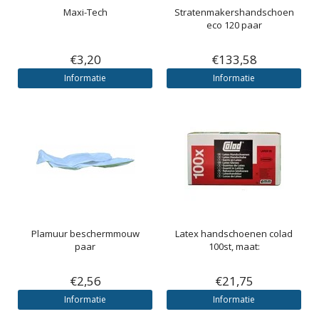
Maxi-Tech
Stratenmakershandschoen
eco 120 paar
€3,20
€133,58
Informatie
Informatie
Plamuur beschermmouw
Latex handschoenen colad
paar
100st, maat:
€2,56
€21,75
Informatie
Informatie