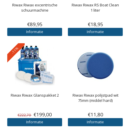
Riwax
Riwax excentrische
Riwax
Riwax RS Boat Clean
schuurmachine
1 liter
€89,95
€18,95
Informatie
Informatie
-11%
Riwax
Riwax Glanspakket 2
Riwax
Riwax polijstpad wit
75mm (middel hard)
€199,00
€11,80
€222,70
Informatie
Informatie