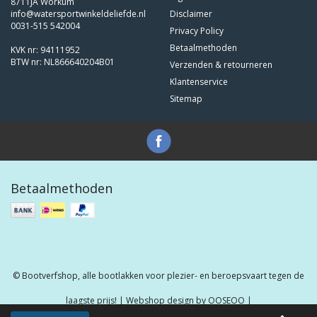
8711JA Workum
info@watersportwinkeldeliefde.nl
Disclaimer
0031-515 542004
Privacy Policy
Betaalmethoden
KVK nr: 94111952
BTW nr: NL866640204B01
Verzenden & retourneren
Klantenservice
Sitemap
Betaalmethoden
© Bootverfshop, alle bootlakken voor plezier- en beroepsvaart tegen de
laagste prijs! | Webshop design by
OOSEOO
|