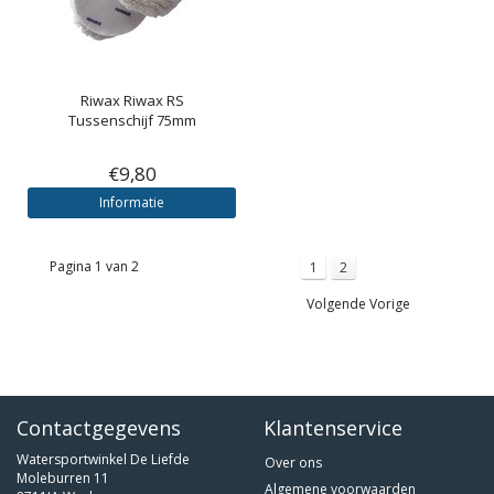
Riwax
Riwax RS
Tussenschijf 75mm
€9,80
Informatie
Pagina 1 van 2
1
2
Volgende Vorige
Contactgegevens
Klantenservice
Watersportwinkel De Liefde
Over ons
Moleburren 11
Algemene voorwaarden