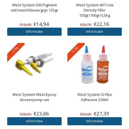
West System
500 Pigment
West System
407 Low
wit/zwart/blauw/grijs 125gr
Density Filler
150gr/700gr/3,5kg
€14,94
€22,16
€18,00
€26,70
Informatie
Informatie
-17%
-17%
West System
West Epoxy
West System
G-Flex
doseerpomp set
Adhesive 236ml
€23,66
€27,39
€28,50
€33,00
Informatie
Informatie