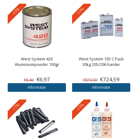
-17%
-17%
West System
420
West System
105 C Pack
Aluminiumpoeder 100gr
30kg 205/206 harder
€6,97
€724,59
€8,40
€873,00
Informatie
Informatie
-17%
-17%