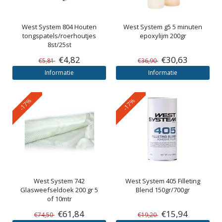
West System
804 Houten
West System
g5 5 minuten
tongspatels/roerhoutjes
epoxylijm 200gr
8st/25st
€4,82
€30,63
€5,81
€36,90
Informatie
Informatie
-17%
-17%
West System
742
West System
405 Filleting
Glasweefseldoek 200 gr 5
Blend 150gr/700gr
of 10mtr
€61,84
€15,94
€74,50
€19,20