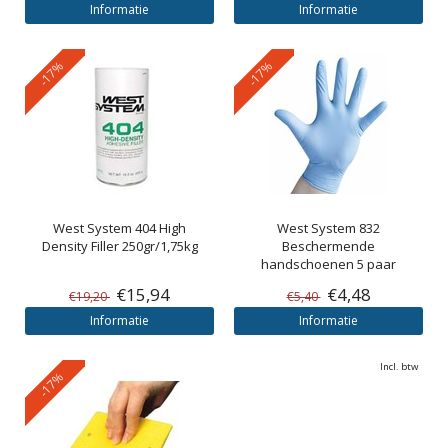
Informatie
Informatie
-17%
-17%
West System
404 High
West System
832
Density Filler 250gr/1,75kg
Beschermende
handschoenen 5 paar
€15,94
€4,48
€19,20
€5,40
Informatie
Informatie
Incl. btw
-17%