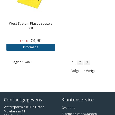
West System
Plastic spatels
2st
€4,90
€5,90
Informatie
Pagina 1 van 3
1
2
3
Volgende Vorige
Contactgegevens
Klantenservice
Watersportwinkel De Liefde
Over ons
Moleburren 11
Algemene voorwaarden