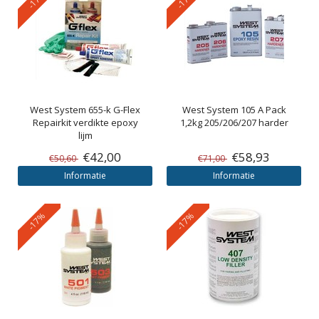
West System
655-k G-Flex
West System
105 A Pack
Repairkit verdikte epoxy
1,2kg 205/206/207 harder
lijm
€42,00
€58,93
€50,60
€71,00
Informatie
Informatie
-17%
-17%