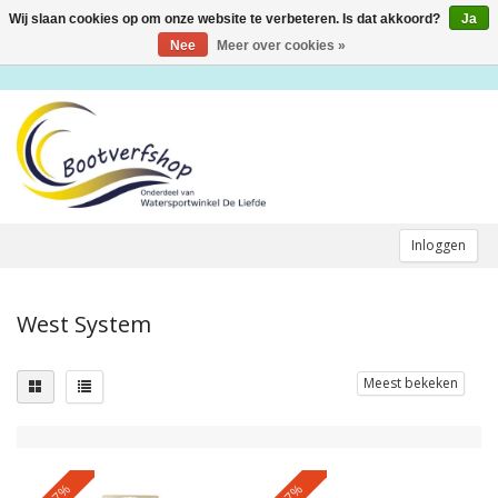
Wij slaan cookies op om onze website te verbeteren. Is dat akkoord?
Ja
Toggle
navigation
Nee
Meer over cookies »
Inloggen
West System
Meest bekeken
-17%
-17%