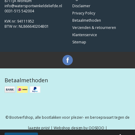
8711JA Workum
info@watersportwinkeldeliefde.nl
Disclaimer
0031-515 542004
Privacy Policy
Betaalmethoden
KVK nr: 94111952
BTW nr: NL866640204B01
Verzenden & retourneren
Klantenservice
Sitemap
Betaalmethoden
© Bootverfshop, alle bootlakken voor plezier- en beroepsvaart tegen de
laagste prijs! | Webshop design by
OOSEOO
|