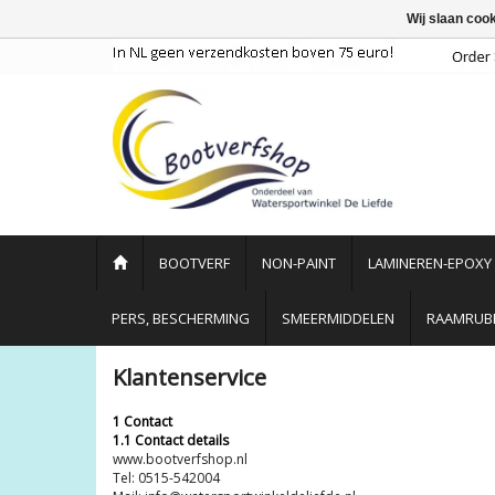
Wij slaan coo
BOOTVERF
NON-PAINT
LAMINEREN-EPOXY
PERS, BESCHERMING
SMEERMIDDELEN
RAAMRUBB
Klantenservice
1 Contact
1.1 Contact details
www.bootverfshop.nl
Tel: 0515-542004