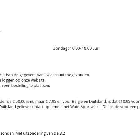
r
00 - 18.00 uur Zondag : 10.00- 18.00 uur
utomatisch de gegevens van uw account toegezonden.
e loggen op onze website.
m een bestelling te plaatsen.
r de € 50,00 is nu maar € 7,95 en voor België en Duitsland, is dat €10.95 voor
 Duitsland gelieve contact opnemen met Watersportwinkel De Liefde voor een pr
zonden. Met uitzondering van zie 3.2