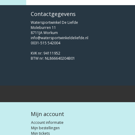
Contactgegevens
Watersportwinkel De Liefde
Moleburren 11
8711JA Workum
info@watersportwinkeldeliefde.nl
0031-515 542004
KVK nr: 94111952
BTW nr: NL866640204B01
Mijn account
Account informatie
Mijn bestellingen
Mijn tickets