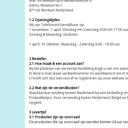
Mail:
info@watersportwinkeldeliefde.nl
Adres: Moleburren 1
8711JA Workum Nederland
1.2 Openingstijden
Wij zijn Telefonisch bereikbaar op:
1 november- 1 april :Dinsdag t/m Zaterdag 9:00 t/m 17:00 uu
Zondag & Maandag: Gesloten
1 april- 31 oktober: Maandag - Zaterdag 9.
2 Bestelle
n
2.1 Hoe maak ik een account aan?
Bij het plaatsen van uw eerste bestelling krijgt u van ons a
In deze e-mail staan uw klantnummer en wachtwoord om in t
U hoeft zich dus niet vooraf te registreren op onze website o
2.2 Wat zijn de verzendkosten?
Standaardverzending binnen Nederland bij een bestelling onde
Postpakketjes. Voor verzending buiten Nederland, België en
opgave.
3 Levertijd
3.1 Producten zijn op voorraad
De producten die op voorraad zijn worden binnen 24 uur ver