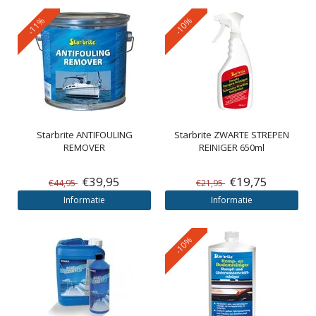
-11%
-10%
Starbrite
ANTIFOULING
Starbrite
ZWARTE STREPEN
REMOVER
REINIGER 650ml
€39,95
€19,75
€44,95
€21,95
Informatie
Informatie
-10%