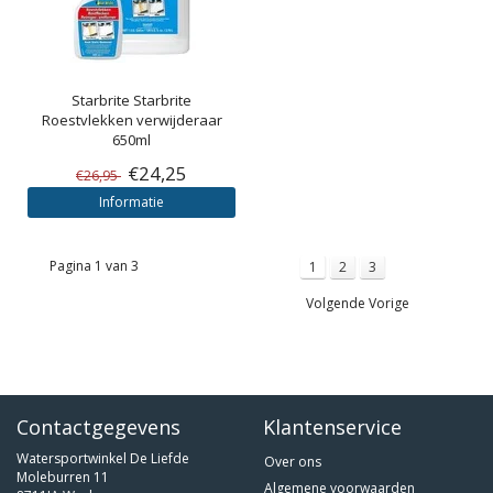
Starbrite
Starbrite
Roestvlekken verwijderaar
650ml
€24,25
€26,95
Informatie
Pagina 1 van 3
1
2
3
Volgende Vorige
Contactgegevens
Klantenservice
Watersportwinkel De Liefde
Over ons
Moleburren 11
Algemene voorwaarden