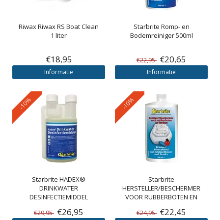
Riwax
Riwax RS Boat Clean
Starbrite
Romp- en
1 liter
Bodemreiniger 500ml
€18,95
€20,65
€22,95
Informatie
Informatie
-10%
-10%
Starbrite
HADEX®
Starbrite
DRINKWATER
HERSTELLER/BESCHERMER
DESINFECTIEMIDDEL
VOOR RUBBERBOTEN EN
FENDERS
€26,95
€22,45
€29,95
€24,95