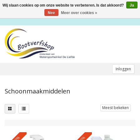
Wij slaan cookies op om onze website te verbeteren. Is dat akkoord?
Ja
Toggle
navigation
Nee
Meer over cookies »
Inloggen
Schoonmaakmiddelen
Meest bekeken
-10%
-10%