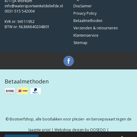
8711JA Workum
info@watersportwinkeldeliefde.nl
Disclaimer
0031-515 542004
Privacy Policy
Betaalmethoden
KVK nr: 94111952
BTW nr: NL866640204B01
Verzenden & retourneren
Klantenservice
Sitemap
Betaalmethoden
© Bootverfshop, alle bootlakken voor plezier- en beroepsvaart tegen de
laagste prijs! | Webshop design by
OOSEOO
|