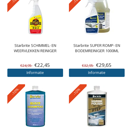
Starbrite
SCHIMMEL- EN
Starbrite
SUPER ROMP- EN
WEERVLEKKEN REINIGER
BODEMREINIGER 1000ML
€22,45
€29,65
€24,95
€32,95
Informatie
Informatie
-10%
-10%