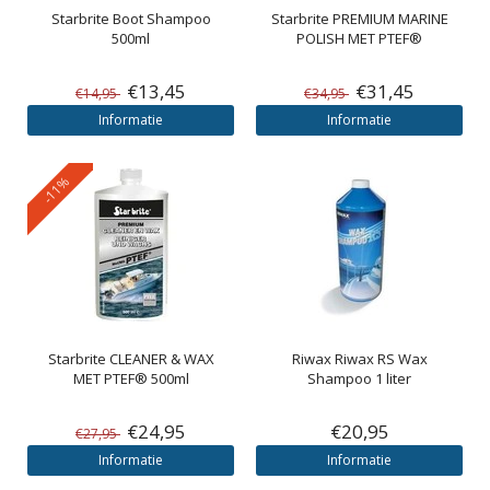
Starbrite Boot Shampoo
Starbrite
PREMIUM MARINE
500ml
POLISH MET PTEF®
€13,45
€31,45
€14,95
€34,95
Informatie
Informatie
-11%
Starbrite
CLEANER & WAX
Riwax
Riwax RS Wax
MET PTEF® 500ml
Shampoo 1 liter
€24,95
€20,95
€27,95
Informatie
Informatie