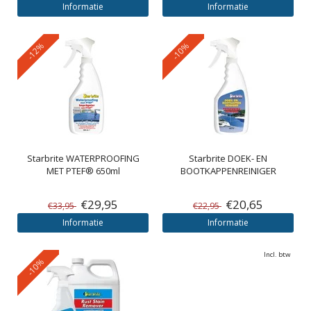
Informatie
Informatie
-12%
-10%
Starbrite
WATERPROOFING
Starbrite
DOEK- EN
MET PTEF® 650ml
BOOTKAPPENREINIGER
€29,95
€20,65
€33,95
€22,95
Informatie
Informatie
Incl. btw
-10%