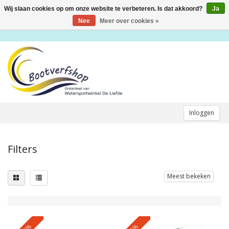
Wij slaan cookies op om onze website te verbeteren. Is dat akkoord?
Ja
Toggle
navigation
Nee
Meer over cookies »
Inloggen
Filters
Meest bekeken
-5%
-5%