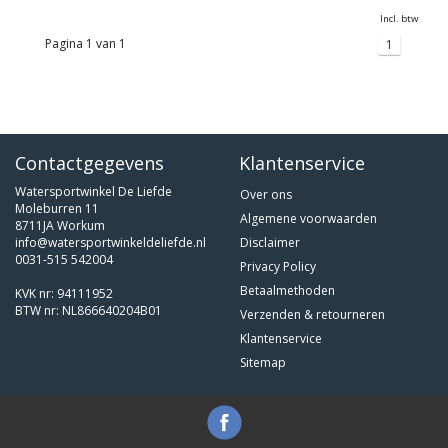
Incl. btw
Pagina 1 van 1
1
Contactgegevens
Klantenservice
Watersportwinkel De Liefde
Over ons
Moleburren 11
Algemene voorwaarden
8711JA Workum
info@watersportwinkeldeliefde.nl
Disclaimer
0031-515 542004
Privacy Policy
Betaalmethoden
KVK nr: 94111952
BTW nr: NL866640204B01
Verzenden & retourneren
Klantenservice
Sitemap