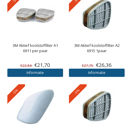
3M
Aktief koolstoffilter A1
3M
Aktief koolstoffilter A2
6911 per paar
6915 1paar
€21,70
€26,36
€22,84
€27,75
Informatie
Informatie
-5%
-5%