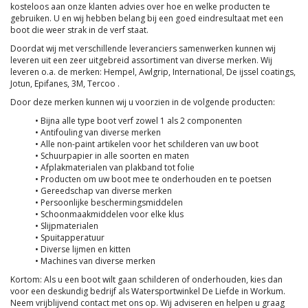
kosteloos aan onze klanten advies over hoe en welke producten te
gebruiken. U en wij hebben belang bij een goed eindresultaat met een
boot die weer strak in de verf staat.
Doordat wij met verschillende leveranciers samenwerken kunnen wij
leveren uit een zeer uitgebreid assortiment van diverse merken. Wij
leveren o.a. de merken: Hempel, Awlgrip, International, De ijssel coatings,
Jotun, Epifanes, 3M, Tercoo .
Door deze merken kunnen wij u voorzien in de volgende producten:
• Bijna alle type boot verf zowel 1 als 2 componenten
• Antifouling van diverse merken
• Alle non-paint artikelen voor het schilderen van uw boot
• Schuurpapier in alle soorten en maten
• Afplakmaterialen van plakband tot folie
• Producten om uw boot mee te onderhouden en te poetsen
• Gereedschap van diverse merken
• Persoonlijke beschermingsmiddelen
• Schoonmaakmiddelen voor elke klus
• Slijpmaterialen
• Spuitapperatuur
• Diverse lijmen en kitten
• Machines van diverse merken
Kortom: Als u een boot wilt gaan schilderen of onderhouden, kies dan
voor een deskundig bedrijf als Watersportwinkel De Liefde in Workum.
Neem vrijblijvend contact met ons op. Wij adviseren en helpen u graag