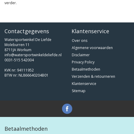
verder.
Contactgegevens
Klantenservice
Watersportwinkel De Liefde
Over ons
Moleburren 11
Algemene voorwaarden
8711JA Workum
info@watersportwinkeldeliefde.nl
Disclaimer
0031-515 542004
Privacy Policy
Betaalmethoden
KVK nr: 94111952
BTW nr: NL866640204B01
Verzenden & retourneren
Klantenservice
Sitemap
Betaalmethoden