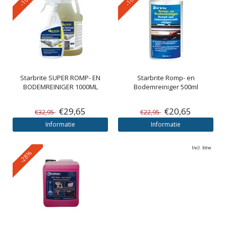
Starbrite
SUPER ROMP- EN
Starbrite
Romp- en
BODEMREINIGER 1000ML
Bodemreiniger 500ml
€29,65
€20,65
€32,95
€22,95
Informatie
Informatie
Incl. btw
-28%