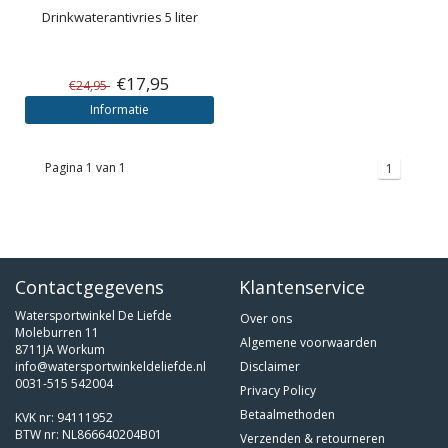
Drinkwaterantivries 5 liter
€17,95
€24,95
Informatie
Pagina 1 van 1
1
Contactgegevens
Klantenservice
Watersportwinkel De Liefde
Over ons
Moleburren 11
Algemene voorwaarden
8711JA Workum
info@watersportwinkeldeliefde.nl
Disclaimer
0031-515 542004
Privacy Policy
Betaalmethoden
KVK nr: 94111952
BTW nr: NL866640204B01
Verzenden & retourneren