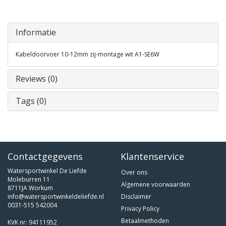
Informatie
Kabeldoorvoer 10-12mm zij-montage wit A1-SE6W
Reviews (0)
Tags (0)
Contactgegevens
Klantenservice
Watersportwinkel De Liefde
Over ons
Moleburren 11
Algemene voorwaarden
8711JA Workum
info@watersportwinkeldeliefde.nl
Disclaimer
0031-515 542004
Privacy Policy
Betaalmethoden
KVK nr: 94111952