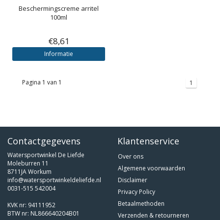
Beschermingscreme arritel
100ml
€8,61
Informatie
Pagina 1 van 1
1
Contactgegevens
Klantenservice
Watersportwinkel De Liefde
Over ons
Moleburren 11
Algemene voorwaarden
8711JA Workum
info@watersportwinkeldeliefde.nl
Disclaimer
0031-515 542004
Privacy Policy
Betaalmethoden
KVK nr: 94111952
BTW nr: NL866640204B01
Verzenden & retourneren