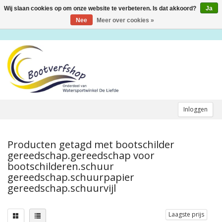
Wij slaan cookies op om onze website te verbeteren. Is dat akkoord?
Ja
Toggle
navigation
Nee
Meer over cookies »
Inloggen
Producten getagd met bootschilder
gereedschap.gereedschap voor
bootschilderen.schuur
gereedschap.schuurpapier
gereedschap.schuurvijl
Laagste prijs