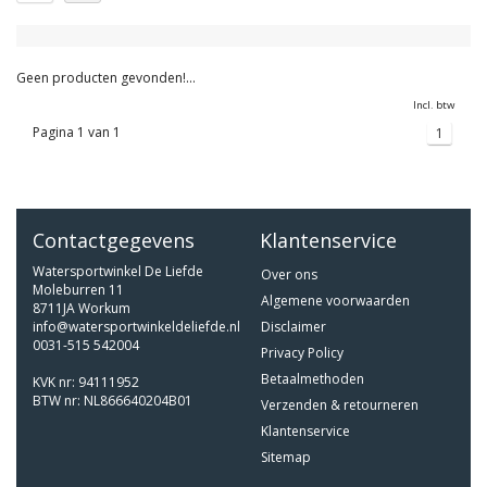
Geen producten gevonden!...
Incl. btw
Pagina 1 van 1
1
Contactgegevens
Klantenservice
Watersportwinkel De Liefde
Over ons
Moleburren 11
Algemene voorwaarden
8711JA Workum
info@watersportwinkeldeliefde.nl
Disclaimer
0031-515 542004
Privacy Policy
Betaalmethoden
KVK nr: 94111952
BTW nr: NL866640204B01
Verzenden & retourneren
Klantenservice
Sitemap