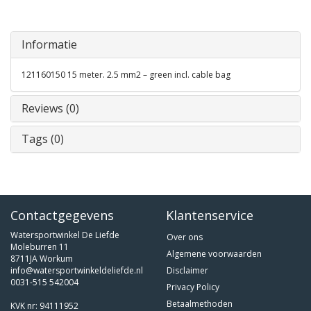
Informatie
121160150 15 meter. 2.5 mm2 – green incl. cable bag
Reviews (0)
Tags (0)
Contactgegevens
Klantenservice
Watersportwinkel De Liefde
Over ons
Moleburren 11
Algemene voorwaarden
8711JA Workum
info@watersportwinkeldeliefde.nl
Disclaimer
0031-515 542004
Privacy Policy
Betaalmethoden
KVK nr: 94111952