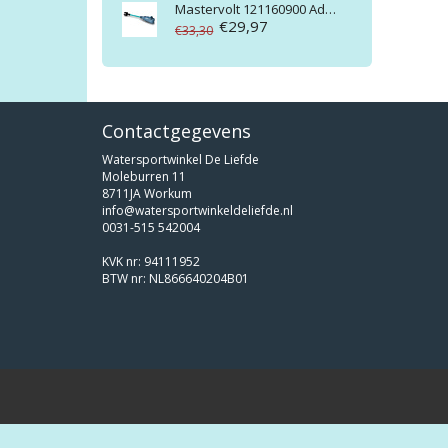
Mastervolt
121160900 Adapter from CEE-7/7 to CE plug
€29,97
€33,30
Contactgegevens
Watersportwinkel De Liefde
Moleburren 11
8711JA Workum
info@watersportwinkeldeliefde.nl
0031-515 542004
KVK nr: 94111952
BTW nr: NL866640204B01