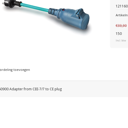
1211609
Artike
€33,30
150
Incl. btw
ordeling toevoegen
0900 Adapter from CEE-7/7 to CE plug