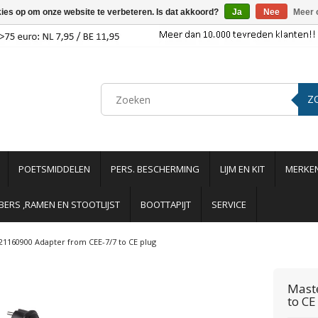
kies op om onze website te verbeteren. Is dat akkoord?
Ja
Nee
Meer 
Z
POETSMIDDELEN
PERS. BESCHERMING
LIJM EN KIT
MERKE
ERS ,RAMEN EN STOOTLIJST
BOOTTAPIJT
SERVICE
21160900 Adapter from CEE-7/7 to CE plug
Maste
to CE