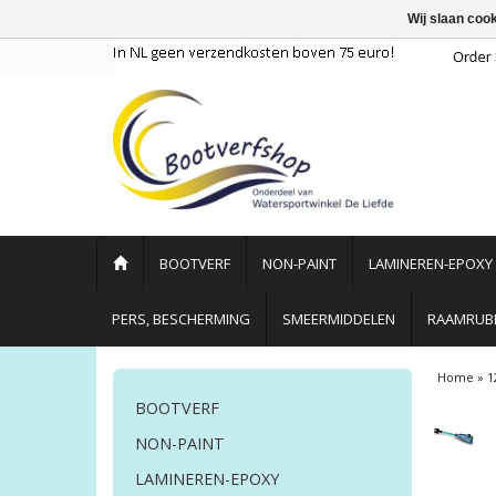
Wij slaan coo
BOOTVERF
NON-PAINT
LAMINEREN-EPOXY
PERS, BESCHERMING
SMEERMIDDELEN
RAAMRUBB
Home
»
1
BOOTVERF
NON-PAINT
LAMINEREN-EPOXY