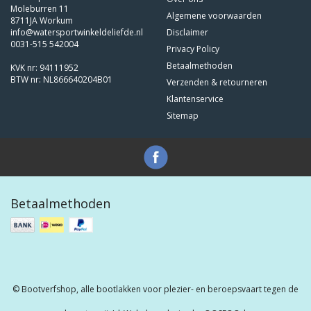
Moleburren 11
Algemene voorwaarden
8711JA Workum
info@watersportwinkeldeliefde.nl
Disclaimer
0031-515 542004
Privacy Policy
Betaalmethoden
KVK nr: 94111952
BTW nr: NL866640204B01
Verzenden & retourneren
Klantenservice
Sitemap
Betaalmethoden
© Bootverfshop, alle bootlakken voor plezier- en beroepsvaart tegen de