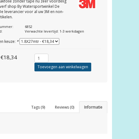
akfolie zonder tape nu zeer voordelig
verf shop By Watersportwinkel De
De leverancier voor al uw 3M en non-
tikelen.
lnummer:
6852
d:
Verwachte levertijd: 1-3 werkdagen
en keuze:
*
€18,34
Toevoegen aan winkelwagen
Tags (9)
Reviews (0)
Informatie