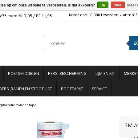
kies op om onze website te verbeteren. Is dat akkoord?
Ja
Nee
Meer 
Z
POETSMIDDELEN
PERS. BESCHERMING
LIJM EN KIT
MERKE
ERS ,RAMEN EN STOOTLIJST
BOOTTAPIJT
SERVICE
fplakfolie zonder tape
3M
A