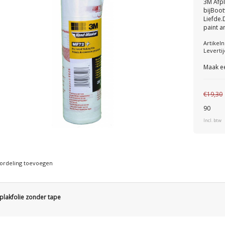
3M Afpl
bijBoot
Liefde.
paint ar
Artike
Levertij
Maak e
€19,30
90
Incl. btw
ordeling toevoegen
plakfolie zonder tape