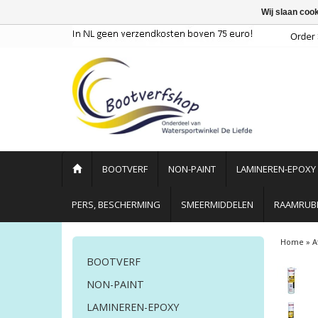
Wij slaan coo
BOOTVERF
NON-PAINT
LAMINEREN-EPOXY
PERS, BESCHERMING
SMEERMIDDELEN
RAAMRUBB
Home
»
A
BOOTVERF
NON-PAINT
LAMINEREN-EPOXY