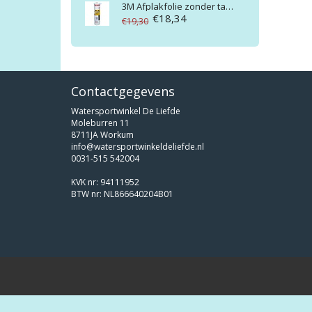
3M
Afplakfolie zonder tape
€18,34
€19,30
Contactgegevens
Watersportwinkel De Liefde
Moleburren 11
8711JA Workum
info@watersportwinkeldeliefde.nl
0031-515 542004
KVK nr: 94111952
BTW nr: NL866640204B01