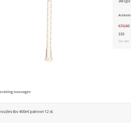
3M Epx 
Artike
€70,80
335
Incl. btw
ordeling toevoegen
ozzles tbv 400ml patroon 12 st.