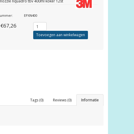
nozzle nquadro tbv 400ml koker 12st
lnummer:
EPXN400
€67,26
Toevoegen aan winkelwagen
Tags (0)
Reviews (0)
Informatie