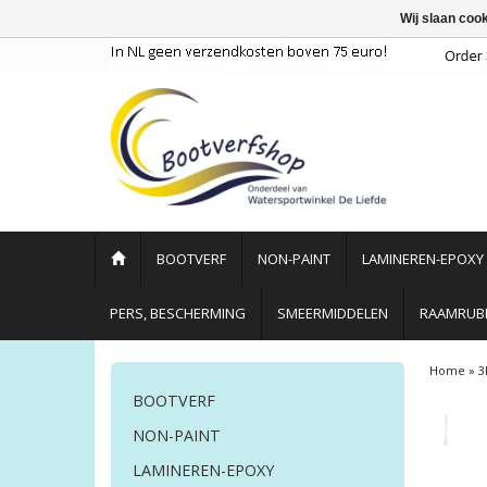
Wij slaan coo
BOOTVERF
NON-PAINT
LAMINEREN-EPOXY
PERS, BESCHERMING
SMEERMIDDELEN
RAAMRUBB
Home
»
3
BOOTVERF
NON-PAINT
LAMINEREN-EPOXY