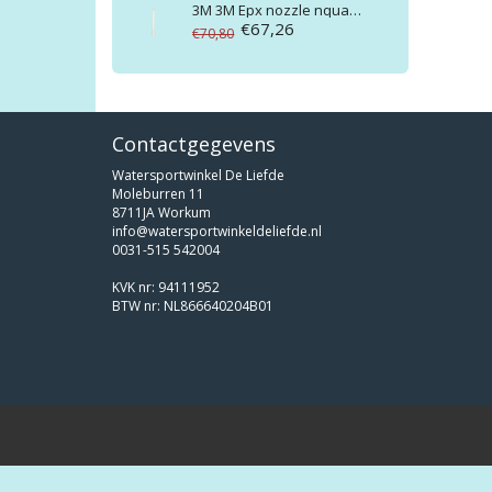
3M
3M Epx nozzle nquadro tbv 400ml 12st
€67,26
€70,80
Contactgegevens
Watersportwinkel De Liefde
Moleburren 11
8711JA Workum
info@watersportwinkeldeliefde.nl
0031-515 542004
KVK nr: 94111952
BTW nr: NL866640204B01