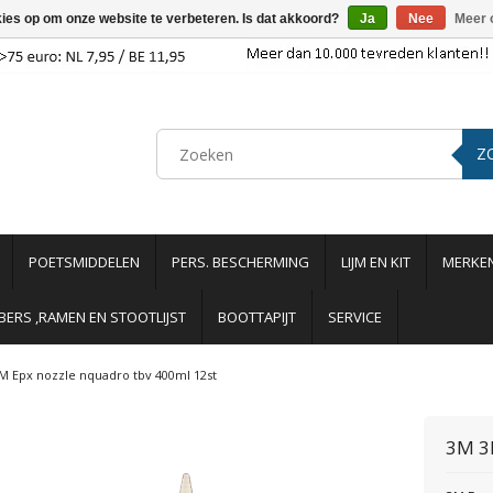
kies op om onze website te verbeteren. Is dat akkoord?
Ja
Nee
Meer 
Z
POETSMIDDELEN
PERS. BESCHERMING
LIJM EN KIT
MERKE
ERS ,RAMEN EN STOOTLIJST
BOOTTAPIJT
SERVICE
M Epx nozzle nquadro tbv 400ml 12st
3M
3