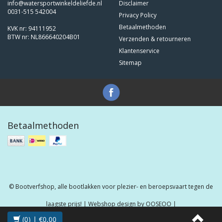
info@watersportwinkeldeliefde.nl
Disclaimer
0031-515 542004
Privacy Policy
Betaalmethoden
KVK nr: 94111952
BTW nr: NL866640204B01
Verzenden & retourneren
Klantenservice
Sitemap
Betaalmethoden
© Bootverfshop, alle bootlakken voor plezier- en beroepsvaart tegen de
laagste prijs! | Webshop design by
OOSEOO
|
(0) | €0,00