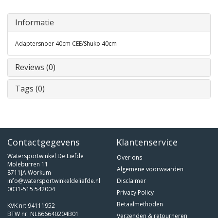
Informatie
Adaptersnoer 40cm CEE/Shuko 40cm
Reviews (0)
Tags (0)
Contactgegevens
Klantenservice
Watersportwinkel De Liefde
Over ons
Moleburren 11
Algemene voorwaarden
8711JA Workum
info@watersportwinkeldeliefde.nl
Disclaimer
0031-515 542004
Privacy Policy
Betaalmethoden
KVK nr: 94111952
BTW nr: NL866640204B01
Verzenden & retourneren