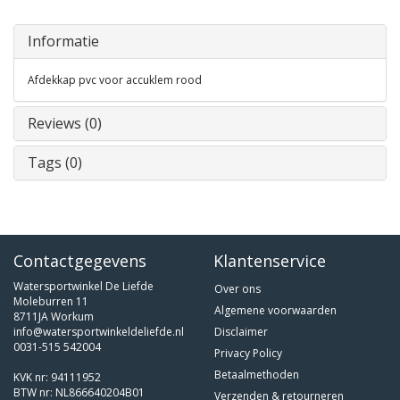
Informatie
Afdekkap pvc voor accuklem rood
Reviews (0)
Tags (0)
Contactgegevens
Klantenservice
Watersportwinkel De Liefde
Over ons
Moleburren 11
Algemene voorwaarden
8711JA Workum
info@watersportwinkeldeliefde.nl
Disclaimer
0031-515 542004
Privacy Policy
Betaalmethoden
KVK nr: 94111952
BTW nr: NL866640204B01
Verzenden & retourneren