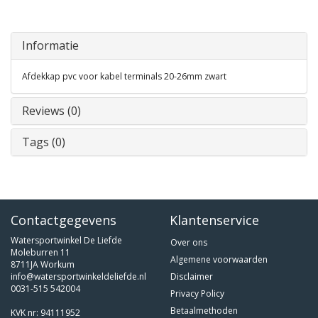
Informatie
Afdekkap pvc voor kabel terminals 20-26mm zwart
Reviews (0)
Tags (0)
Contactgegevens
Klantenservice
Watersportwinkel De Liefde
Over ons
Moleburren 11
Algemene voorwaarden
8711JA Workum
info@watersportwinkeldeliefde.nl
Disclaimer
0031-515 542004
Privacy Policy
Betaalmethoden
KVK nr: 94111952